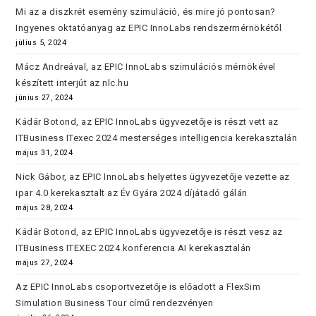
Mi az a diszkrét esemény szimuláció, és mire jó pontosan?
Ingyenes oktatóanyag az EPIC InnoLabs rendszermérnökétől
július 5, 2024
Mácz Andreával, az EPIC InnoLabs szimulációs mérnökével
készített interjút az nlc.hu
június 27, 2024
Kádár Botond, az EPIC InnoLabs ügyvezetője is részt vett az
ITBusiness ITexec 2024 mesterséges intelligencia kerekasztalán
május 31, 2024
Nick Gábor, az EPIC InnoLabs helyettes ügyvezetője vezette az
ipar 4.0 kerekasztalt az Év Gyára 2024 díjátadó gálán
május 28, 2024
Kádár Botond, az EPIC InnoLabs ügyvezetője is részt vesz az
ITBusiness ITEXEC 2024 konferencia AI kerekasztalán
május 27, 2024
Az EPIC InnoLabs csoportvezetője is előadott a FlexSim
Simulation Business Tour című rendezvényen