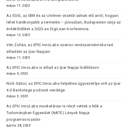
május 17, 2023
Az EGIS, az IBM és az Unilever vezetői adnak elő arról, hogyan
lehet hatékonyabb a termelés – júniusban, Budapesten várja az
érdeklődőket a 2023-as DigiLean Konferencia
május 12, 2023
Vén Zoltán, az EPIC InnoLabs szenior rendszermérnöke tart
előadást az Ipar Napjain
május 11, 2023
Az EPIC InnoLabs is előad az Ipar Napjai kiállításon
május 4, 2023
Nick Gábor, az EPIC InnoLabs helyettes ügyvezetője volt az Ipar
4.0 Backstage podcast vendége
május 3, 2023
Az EPIC InnoLabs munkatársai is részt vettek a Nők a
Tudományban Egyesület (NATE) Lányok Napja
programsorozatán
április 28, 2023