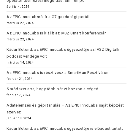
operátor ütemezési megoldás: ShifTempo
április 4, 2024
Az EPIC InnoLabsról ír a G7 gazdasági portál
március 27, 2024
Az EPIC InnoLabs is kiállít az IVSZ Smart konferencián
március 22, 2024
Kádár Botond, az EPIC InnoLabs ügyvezetője az IVSZ Digitalk
podcast vendége volt
március 14, 2024
Az EPIC InnoLabs is részt vesz a SmartMan Fesztiválon
február 21, 2024
5 módszer arra, hogy több pénzt hozzon a céged
február 7, 2024
Adatelemzés és gépi tanulás – Az EPIC InnoLabs saját képzést
szervez
január 18, 2024
Kádár Botond, az EPIC InnoLabs ügyvezetője is előadást tartott