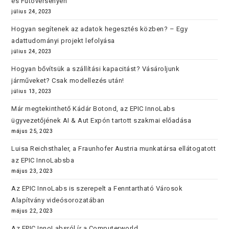
és Futóversenyen
július 24, 2023
Hogyan segítenek az adatok hegesztés közben? – Egy
adattudományi projekt lefolyása
július 24, 2023
Hogyan bővítsük a szállítási kapacitást? Vásároljunk
járműveket? Csak modellezés után!
július 13, 2023
Már megtekinthető Kádár Botond, az EPIC InnoLabs
ügyvezetőjének AI & Aut Expón tartott szakmai előadása
május 25, 2023
Luisa Reichsthaler, a Fraunhofer Austria munkatársa ellátogatott
az EPIC InnoLabsba
május 23, 2023
Az EPIC InnoLabs is szerepelt a Fenntartható Városok
Alapítvány videósorozatában
május 22, 2023
Az EPIC InnoLabsról ír a Computerworld