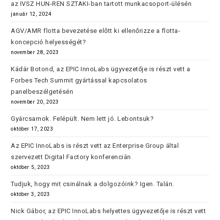
az IVSZ HUN-REN SZTAKI-ban tartott munkacsoport-ülésén
január 12, 2024
AGV/AMR flotta bevezetése előtt ki ellenőrizze a flotta-
koncepció helyességét?
november 28, 2023
Kádár Botond, az EPIC InnoLabs ügyvezetője is részt vett a
Forbes Tech Summit gyártással kapcsolatos
panelbeszélgetésén
november 20, 2023
Gyárcsarnok. Felépült. Nem lett jó. Lebontsuk?
október 17, 2023
Az EPIC InnoLabs is részt vett az Enterprise Group által
szervezett Digital Factory konferencián
október 5, 2023
Tudjuk, hogy mit csinálnak a dolgozóink? Igen. Talán.
október 3, 2023
Nick Gábor, az EPIC InnoLabs helyettes ügyvezetője is részt vett