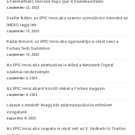
a Fenntartható Városok Expo Ipar 4.0 kerekasztalán
szeptember 22, 2023
Szaller Ádám, az EPIC InnoLabs szenior szimulációs mérnöke az
IMEKO tagja lett
szeptember 15, 2023
Kádár Botond, az EPIC InnoLabs ügyvezetője is részt vesz a
Forbes Tech Summiton
szeptember 13, 2023
Az EPIC InnoLabs adattudósa is előad a Netzwerk Digital
szakmai rendezvényén
szeptember 6, 2023
Az EPIC InnoLabsról közölt cikket a Forbes magazin
szeptember 4, 2023
Lássuk a medvét! Avagy két adatmanipulációs erőművet
vizsgálunk
augusztus 8, 2023
Az EPIC InnoLabs csapata is részt vett az V. Vadkerti-tó Triatlon