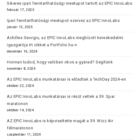
Sikeres ipari fenntarthatósági meetupot tartott az EPIC InnoLabs
február 17, 2025
Ipari fenntarthatósági meetupot szervez az EPIC InnoLabs
január 13, 2025
Achilles Georgiu, az EPIC InnoLabs megbízott kereskedelmi
igazgatója írt cikket a Portfolio.hu-n
december 16, 2024
Honnan tudod, hogy valóban okos a gyárad? Segítünk
november 8, 2024
Az EPIC InnoLabs munkatársai is előadtak a TechDay 2024-en
október 22, 2024
Az EPIC InnoLabs munkatársai is részt vettek a 39. Spar
maratonon
október 14, 2024
AZ EPIC InnoLabs is képviseltette magát a 39. Wizz Air
félmaratonon
szeptember 11, 2024