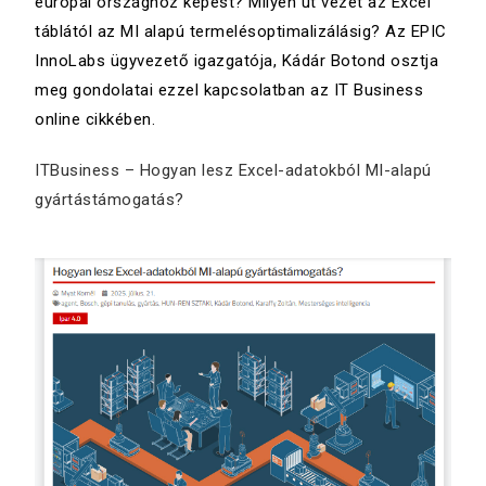
európai országhoz képest? Milyen út vezet az Excel
táblától az MI alapú termelésoptimalizálásig? Az EPIC
InnoLabs ügyvezető igazgatója, Kádár Botond osztja
meg gondolatai ezzel kapcsolatban az IT Business
online cikkében.
ITBusiness – Hogyan lesz Excel-adatokból MI-alapú
gyártástámogatás?