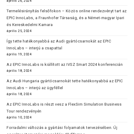
április 26, 2024
Termelésirányítás felsőfokon – Közös online rendezvényt tart az
EPIC InnoLabs, a Fraunhofer Társaság, és a Német-magyar Ipari
és Kereskedelmi Kamara
április 25, 2024
Így tette hatékonyabbá az Audi gyártócsarnokát az EPIC
InnoLabs – interjú a csapattal
április 19, 2024
Az EPIC InnoLabs is kiállított az IVSZ Smart 2024 konferencián
április 18, 2024
Az Audi Hungaria gyártócsarnokát tette hatékonyabbá az EPIC
InnoLabs – interjú az ügyféllel
április 18, 2024
Az EPIC InnoLabs is részt vesz a FlexSim Simulation Business
Tour rendezvényén
április 10, 2024
Forradalmi változás a gyártási folyamatok tervezésében. Új