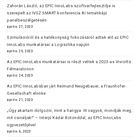
Zahorán László, az EPIC InnoLabs szoftverfejlesztője is
szerepelt az IVSZ SMART konferencia AI tematikájú
panelbeszélgetésén
április 27, 2023
Szimulációról és a hatékonyság fokozásáról adtak elő az EPIC
InnoLabs munkatársai a Logisztika napján
április 25, 2023
Az EPIC InnoLabs munkatársai is részt vettek a 2023-as Vivicittá
Félmaratonon
április 24, 2023
Az EPIC InnoLabsban járt Reimund Neugebauer, a Fraunhofer-
Gesellschaft elnöke
április 21, 2023
„Úgy akartam dolgozni, mint a hangya: itt vagyok, mondják meg,
mit csináljak!” – Interjú Kádár Botonddal, az EPIC InnoLabs
ügyvezetőjével
április 6, 2023