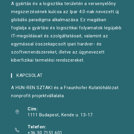
A gyártás és a logisztika területén a versenyelőny
megszerzésének kulcsa az Ipar 4.0-nak nevezett új
Hogyan javítható a kimenet
globális paradigma alkalmazása. Ez magában
Fejlett tervezési és ütemezési rendszer
foglalja a gyártási és logisztikai folyamatok legújabb
bevezetése
IT-megoldásait és szolgáltatásait, valamint az
egymással összekapcsolt ipari hardver- és
Tool failure detection with convolutional neural
Késleltetés okainak felderítése
adatelemzéssel
szoftverrendszereket, illetve az úgynevezett
network
TOVÁBB
kiberfizikai termelési rendszereket.
TOVÁBB
Hogyan érhető el 99%-os
Gyártás tervezés hatékonyabban
Hol vannak a szűk keresztmetszetek?
automatizálási arány?
– teljes gyár
–
KAPCSOLAT
TOVÁBB
ARV
fl
otta
szimuláció
optimalizálás
A HUN-REN SZTAKI és a Fraunhofer Kutatóhálózat
nonprofit projektvállalata.
TOVÁBB
TOVÁBB
Cím:
TOVÁBB
1111 Budapest, Kende u. 13-17.
Telefon:
+36 30 7151 601