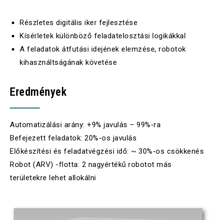
Részletes digitális iker fejlesztése
Kísérletek különböző feladatelosztási logikákkal
A feladatok átfutási idejének elemzése, robotok
kihasználtságának követése
Eredmények
Automatizálási arány: +9% javulás – 99%-
ra
Befejezett feladatok: 20%-
os
javulás
Előkészítési és feladatvégzési idő: ~ 30%-
os
csökkenés
Robot (ARV) -flotta: 2 nagyértékű robotot más
területekre lehet allokálni