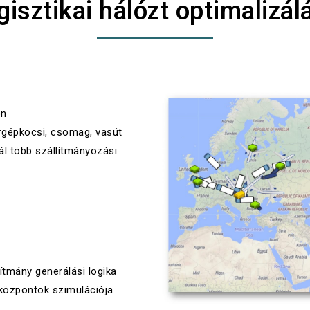
gisztikai hálózt optimalizál
on
ergépkocsi, csomag, vasút
ál több szállítmányozási
lítmány generálási logika
i központok szimulációja