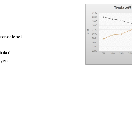
 rendelések
dokról
nyen