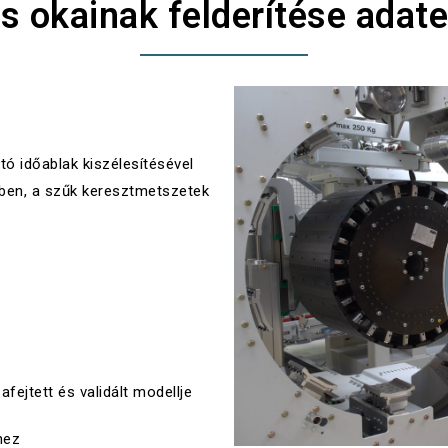
és okainak felderítése adate
ó időablak kiszélesítésével
ben, a szűk keresztmetszetek
afejtett és
validált
modellje
hez