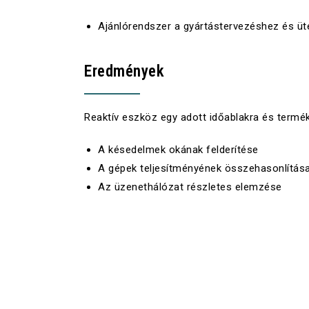
Ajánlórendszer a gyártástervezéshez és 
Eredmények
Reaktív eszköz egy adott időablakra és termé
A késedelmek okának felderítése
A gépek teljesítményének összehasonlítás
Az üzenethálózat részletes elemzése