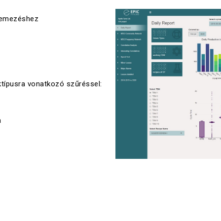
ütemezéshez
ktípusra vonatkozó szűréssel:
a