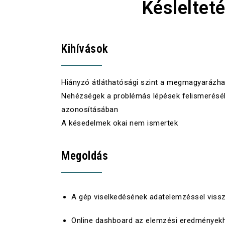
Késleltet
Kihívások
Hiányzó átláthatósági szint a megmagyarázhat
Nehézségek a problémás lépések felismerésé
azonosításában
A késedelmek okai nem ismertek
Megoldás
A gép viselkedésének adatelemzéssel vissz
Online
dashboard
az elemzési eredmények