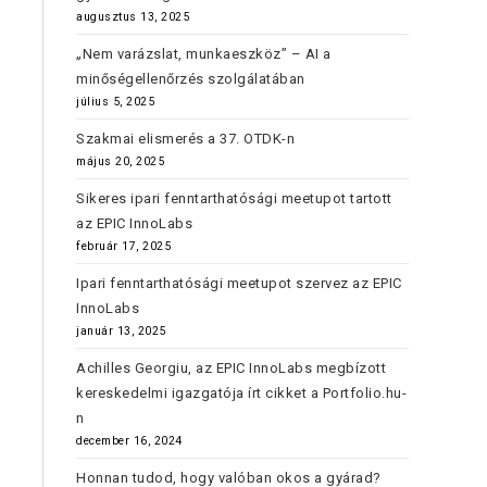
augusztus 13, 2025
„Nem varázslat, munkaeszköz” – AI a
minőségellenőrzés szolgálatában
július 5, 2025
Szakmai elismerés a 37. OTDK-n
május 20, 2025
Sikeres ipari fenntarthatósági meetupot tartott
az EPIC InnoLabs
február 17, 2025
Ipari fenntarthatósági meetupot szervez az EPIC
InnoLabs
január 13, 2025
Achilles Georgiu, az EPIC InnoLabs megbízott
kereskedelmi igazgatója írt cikket a Portfolio.hu-
n
december 16, 2024
Honnan tudod, hogy valóban okos a gyárad?