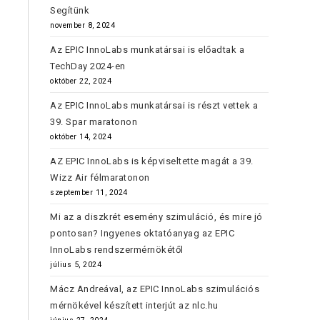
Segítünk
november 8, 2024
Az EPIC InnoLabs munkatársai is előadtak a
TechDay 2024-en
október 22, 2024
Az EPIC InnoLabs munkatársai is részt vettek a
39. Spar maratonon
október 14, 2024
AZ EPIC InnoLabs is képviseltette magát a 39.
Wizz Air félmaratonon
szeptember 11, 2024
Mi az a diszkrét esemény szimuláció, és mire jó
pontosan? Ingyenes oktatóanyag az EPIC
InnoLabs rendszermérnökétől
július 5, 2024
Mácz Andreával, az EPIC InnoLabs szimulációs
mérnökével készített interjút az nlc.hu