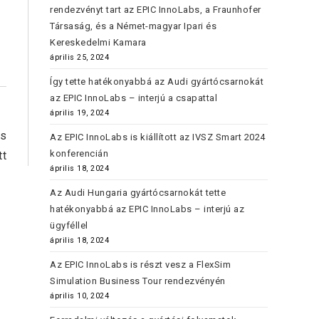
rendezvényt tart az EPIC InnoLabs, a Fraunhofer
Társaság, és a Német-magyar Ipari és
Kereskedelmi Kamara
április 25, 2024
Így tette hatékonyabbá az Audi gyártócsarnokát
az EPIC InnoLabs – interjú a csapattal
április 19, 2024
ós
Az EPIC InnoLabs is kiállított az IVSZ Smart 2024
konferencián
tt
április 18, 2024
Az Audi Hungaria gyártócsarnokát tette
hatékonyabbá az EPIC InnoLabs – interjú az
ügyféllel
április 18, 2024
Az EPIC InnoLabs is részt vesz a FlexSim
Simulation Business Tour rendezvényén
április 10, 2024