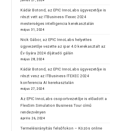
június 27, 2024
Kádár Botond, az EPIC InnoLabs ügyvezetője is
részt vett az ITBusiness ITexec 2024
mesterséges intelligencia kerekasztalán
május 31, 2024
Nick Gábor, az EPIC InnoLabs helyettes
ügyvezetője vezette az ipar 4.0 kerekasztalt az
Év Gyára 2024 díjátadó gálán
május 28, 2024
Kádár Botond, az EPIC InnoLabs ügyvezetője is
részt vesz az ITBusiness ITEXEC 2024
konferencia AI kerekasztalán
május 27, 2024
Az EPIC InnoLabs csoportvezetője is előadott a
FlexSim Simulation Business Tour című
rendezvényen
április 26, 2024
Termelésirányítás felsőfokon – Közös online