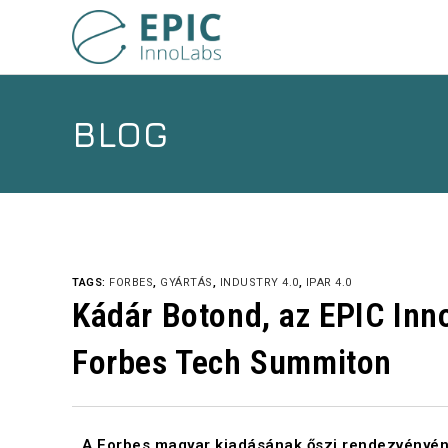
BLOG
TAGS:
FORBES
,
GYÁRTÁS
,
INDUSTRY 4.0
,
IPAR 4.0
Kádár Botond, az EPIC Inno
Forbes Tech Summiton
A Forbes magyar kiadásának őszi rendezvényén,