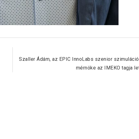
Next Post
k
Szaller Ádám, az EPIC InnoLabs szenior szimuláci
mérnöke az IMEKO tagja le