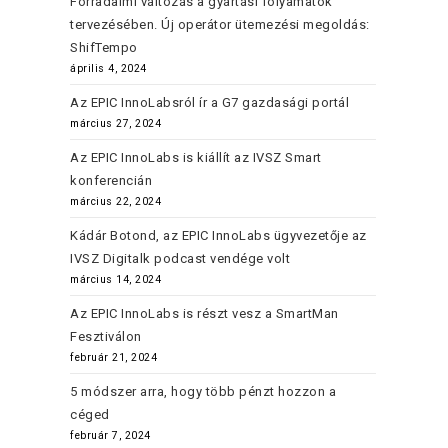
Forradalmi változás a gyártási folyamatok
tervezésében. Új operátor ütemezési megoldás:
ShifTempo
április 4, 2024
Az EPIC InnoLabsról ír a G7 gazdasági portál
március 27, 2024
Az EPIC InnoLabs is kiállít az IVSZ Smart
konferencián
március 22, 2024
Kádár Botond, az EPIC InnoLabs ügyvezetője az
IVSZ Digitalk podcast vendége volt
március 14, 2024
Az EPIC InnoLabs is részt vesz a SmartMan
Fesztiválon
február 21, 2024
5 módszer arra, hogy több pénzt hozzon a
céged
február 7, 2024