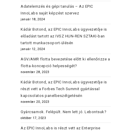
Adatelemzés és gépi tanulás – Az EPIC
InnoLabs saját képzést szervez
január 18, 2024
Kádár Botond, az EPIC InnoLabs ügyvezetője is
előadást tartott az IVSZ HUN-REN SZTAKI-ban
tartott munkacsoport-ülésén
január 12, 2024
AGV/AMR flotta bevezetése előtt ki ellenőrizze a
flotta-koncepció helyességét?
november 28, 2023
Kádár Botond, az EPIC InnoLabs ügyvezetője is
részt vett a Forbes Tech Summit gyártással
kapcsolatos panelbeszélgetésén
november 20, 2023
Gyárcsarnok. Felépült. Nem lett jó. Lebontsuk?
október 17, 2023
Az EPIC InnoLabs is részt vett az Enterprise