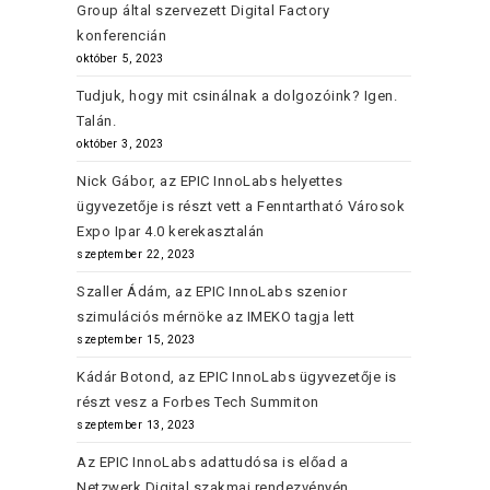
Group által szervezett Digital Factory
konferencián
október 5, 2023
Tudjuk, hogy mit csinálnak a dolgozóink? Igen.
Talán.
október 3, 2023
Nick Gábor, az EPIC InnoLabs helyettes
ügyvezetője is részt vett a Fenntartható Városok
Expo Ipar 4.0 kerekasztalán
szeptember 22, 2023
Szaller Ádám, az EPIC InnoLabs szenior
szimulációs mérnöke az IMEKO tagja lett
szeptember 15, 2023
Kádár Botond, az EPIC InnoLabs ügyvezetője is
részt vesz a Forbes Tech Summiton
szeptember 13, 2023
Az EPIC InnoLabs adattudósa is előad a
Netzwerk Digital szakmai rendezvényén