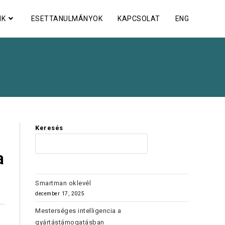
NK
ESETTANULMÁNYOK
KAPCSOLAT
ENG
Keresés
KERES
a
Smartman oklevél
december 17, 2025
Mesterséges intelligencia a
gyártástámogatásban