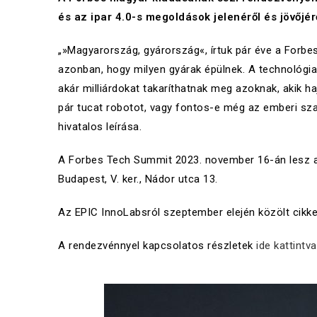
és az ipar 4.0-s megoldások jelenéről és jövőjér
„»Magyarország, gyárország«, írtuk pár éve a Forb
azonban, hogy milyen gyárak épülnek. A technológia
akár milliárdokat takaríthatnak meg azoknak, akik h
pár tucat robotot, vagy fontos-e még az emberi sza
hivatalos leírása.
A Forbes Tech Summit 2023. november 16-án lesz a 
Budapest, V. ker., Nádor utca 13.
Az EPIC InnoLabsról szeptember elején közölt cikk
A rendezvénnyel kapcsolatos részletek
ide kattintv