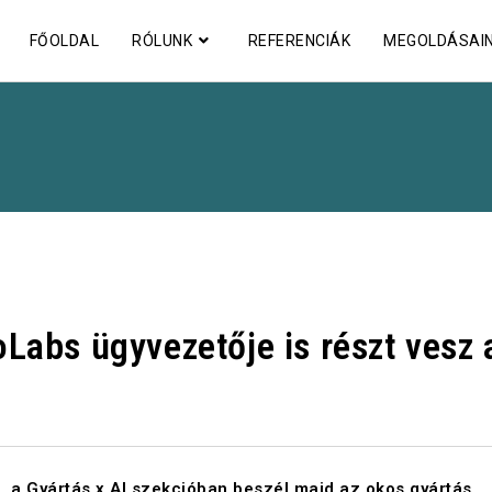
FŐOLDAL
RÓLUNK
REFERENCIÁK
MEGOLDÁSAI
Labs ügyvezetője is részt vesz 
 a Gyártás x AI szekcióban beszél majd az okos gyártás