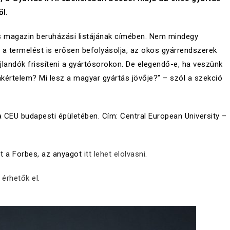
ől.
es magazin beruházási listájának címében. Nem mindegy
 a termelést is erősen befolyásolja, az okos gyárrendszerek
ajlandók frissíteni a gyártósorokon. De elegendő-e, ha veszünk
kértelem? Mi lesz a magyar gyártás jövője?” – szól a szekció
CEU budapesti épületében. Cím: Central European University –
et a Forbes, az anyagot
itt lehet elolvasni
.
a érhetők el
.