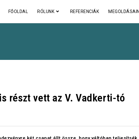
FŐOLDAL
RÓLUNK
REFERENCIÁK
MEGOLDÁSAI
 részt vett az V. Vadkerti-tó
dezvényre két csapat állt össze, hogy váltóban teljesítsék