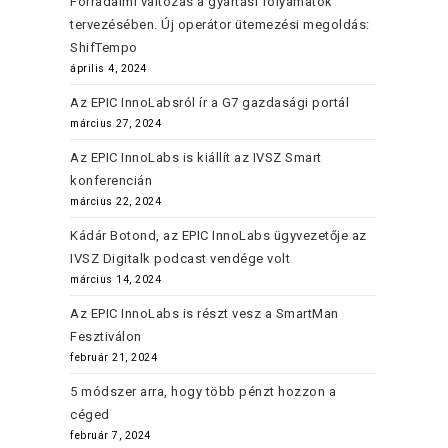
Forradalmi változás a gyártási folyamatok
tervezésében. Új operátor ütemezési megoldás:
ShifTempo
április 4, 2024
Az EPIC InnoLabsról ír a G7 gazdasági portál
március 27, 2024
Az EPIC InnoLabs is kiállít az IVSZ Smart
konferencián
március 22, 2024
Kádár Botond, az EPIC InnoLabs ügyvezetője az
IVSZ Digitalk podcast vendége volt
március 14, 2024
Az EPIC InnoLabs is részt vesz a SmartMan
Fesztiválon
február 21, 2024
5 módszer arra, hogy több pénzt hozzon a
céged
február 7, 2024