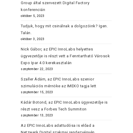
Group által szervezett Digital Factory
konferencián
október 5, 2023
Tudjuk, hogy mit csinálnak a dolgozóink? Igen.
Talán.
október 3, 2023
Nick Gábor, az EPIC InnoLabs helyettes
ügyvezetője is részt vett a Fenntartható Városok
Expo Ipar 4.0 kerekasztalán
szeptember 22, 2023
Szaller Ádám, az EPIC InnoLabs szenior
szimulációs mérnöke az IMEKO tagja lett
szeptember 15, 2023
Kádár Botond, az EPIC InnoLabs ügyvezetője is
részt vesz a Forbes Tech Summiton
szeptember 13, 2023
Az EPIC InnoLabs adattudósa is előad a
Netzwerk Digital szakmai rendezvényén