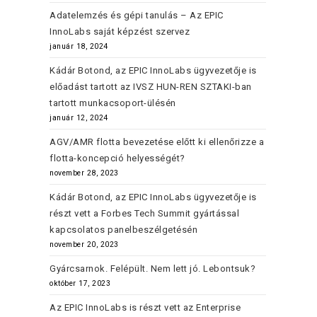
Adatelemzés és gépi tanulás – Az EPIC
InnoLabs saját képzést szervez
január 18, 2024
Kádár Botond, az EPIC InnoLabs ügyvezetője is
előadást tartott az IVSZ HUN-REN SZTAKI-ban
tartott munkacsoport-ülésén
január 12, 2024
AGV/AMR flotta bevezetése előtt ki ellenőrizze a
flotta-koncepció helyességét?
november 28, 2023
Kádár Botond, az EPIC InnoLabs ügyvezetője is
részt vett a Forbes Tech Summit gyártással
kapcsolatos panelbeszélgetésén
november 20, 2023
Gyárcsarnok. Felépült. Nem lett jó. Lebontsuk?
október 17, 2023
Az EPIC InnoLabs is részt vett az Enterprise