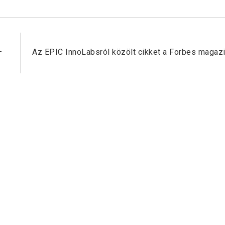
Next Post
–
Az EPIC InnoLabsról közölt cikket a Forbes magaz