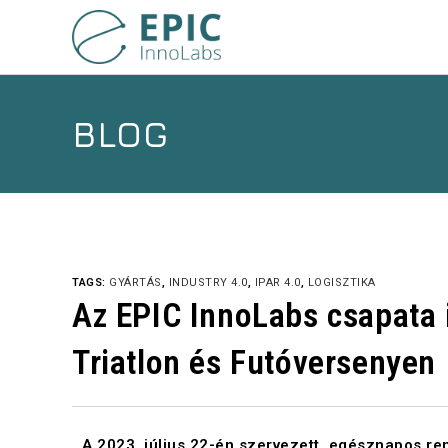
BLOG
TAGS:
GYÁRTÁS
,
INDUSTRY 4.0
,
IPAR 4.0
,
LOGISZTIKA
Az EPIC InnoLabs csapata is
Triatlon és Futóversenyen
A 2023. július 22-én szervezett, egésznapos ren