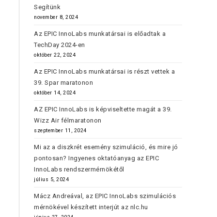
Segítünk
november 8, 2024
Az EPIC InnoLabs munkatársai is előadtak a
TechDay 2024-en
október 22, 2024
Az EPIC InnoLabs munkatársai is részt vettek a
39. Spar maratonon
október 14, 2024
AZ EPIC InnoLabs is képviseltette magát a 39.
Wizz Air félmaratonon
szeptember 11, 2024
Mi az a diszkrét esemény szimuláció, és mire jó
pontosan? Ingyenes oktatóanyag az EPIC
InnoLabs rendszermérnökétől
július 5, 2024
Mácz Andreával, az EPIC InnoLabs szimulációs
mérnökével készített interjút az nlc.hu