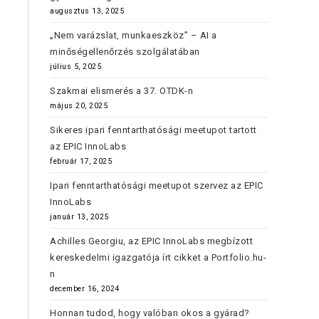
augusztus 13, 2025
„Nem varázslat, munkaeszköz” – AI a
minőségellenőrzés szolgálatában
július 5, 2025
Szakmai elismerés a 37. OTDK-n
május 20, 2025
Sikeres ipari fenntarthatósági meetupot tartott
az EPIC InnoLabs
február 17, 2025
Ipari fenntarthatósági meetupot szervez az EPIC
InnoLabs
január 13, 2025
Achilles Georgiu, az EPIC InnoLabs megbízott
kereskedelmi igazgatója írt cikket a Portfolio.hu-
n
december 16, 2024
Honnan tudod, hogy valóban okos a gyárad?