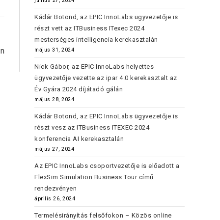
június 27, 2024
Kádár Botond, az EPIC InnoLabs ügyvezetője is
részt vett az ITBusiness ITexec 2024
mesterséges intelligencia kerekasztalán
in
május 31, 2024
Nick Gábor, az EPIC InnoLabs helyettes
ügyvezetője vezette az ipar 4.0 kerekasztalt az
Év Gyára 2024 díjátadó gálán
május 28, 2024
Kádár Botond, az EPIC InnoLabs ügyvezetője is
részt vesz az ITBusiness ITEXEC 2024
konferencia AI kerekasztalán
május 27, 2024
Az EPIC InnoLabs csoportvezetője is előadott a
FlexSim Simulation Business Tour című
rendezvényen
április 26, 2024
Termelésirányítás felsőfokon – Közös online