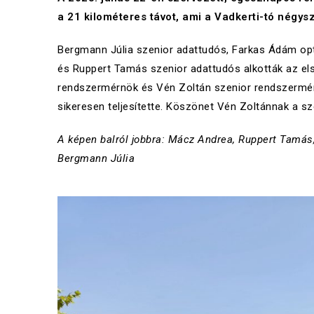
a 21 kilométeres távot, ami a Vadkerti-tó négysz
Bergmann Júlia szenior adattudós, Farkas Ádám op
és Ruppert Tamás szenior adattudós alkották az el
rendszermérnök és Vén Zoltán szenior rendszermérn
sikeresen teljesítette. Köszönet Vén Zoltánnak a sz
A képen balról jobbra: Mácz Andrea, Ruppert Tamás,
Bergmann Júlia