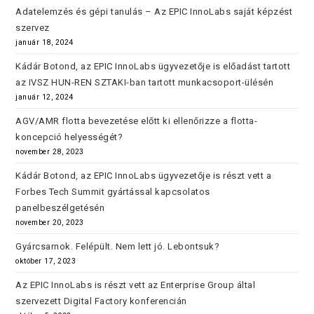
Adatelemzés és gépi tanulás – Az EPIC InnoLabs saját képzést
szervez
január 18, 2024
Kádár Botond, az EPIC InnoLabs ügyvezetője is előadást tartott
az IVSZ HUN-REN SZTAKI-ban tartott munkacsoport-ülésén
január 12, 2024
AGV/AMR flotta bevezetése előtt ki ellenőrizze a flotta-
koncepció helyességét?
november 28, 2023
Kádár Botond, az EPIC InnoLabs ügyvezetője is részt vett a
Forbes Tech Summit gyártással kapcsolatos
panelbeszélgetésén
november 20, 2023
Gyárcsarnok. Felépült. Nem lett jó. Lebontsuk?
október 17, 2023
Az EPIC InnoLabs is részt vett az Enterprise Group által
szervezett Digital Factory konferencián