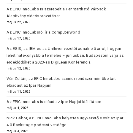
Az EPIC InnoLabs is szerepelt a Fenntartható Városok
Alapítvány videósorozatában
május 22, 2023
Az EPIC InnoLabsról ír a Computerworld
május 17, 2023
Az EGIS, az IBM és az Unilever vezetői adnak elő arról, hogyan
lehet hatékonyabb a termelés – júniusban, Budapesten várja az
érdeklődőket a 2023-as DigiLean Konferencia
május 12, 2023
Vén Zoltán, az EPIC InnoLabs szenior rendszermérnöke tart
előadást az Ipar Napjain
május 11, 2023
Az EPIC InnoLabs is előad az Ipar Napjai kiállításon
május 4, 2023
Nick Gábor, az EPIC InnoLabs helyettes ügyvezetője volt az Ipar
4.0 Backstage podcast vendége
május 3, 2023