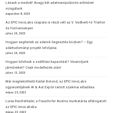
Lássuk a medvét! Avagy két adatmanipulációs erőművet
vizsgálunk
augusztus 8, 2023
Az EPIC InnoLabs csapata is részt vett az V. Vadkerti-tó Triatlon
és Futóversenyen
július 24, 2023
Hogyan segítenek az adatok hegesztés közben? – Egy
adattudományi projekt lefolyása
július 24, 2023
Hogyan bővítsük a szállítási kapacitást? Vásároljunk
járműveket? Csak modellezés után!
július 13, 2023
Már megtekinthető Kádár Botond, az EPIC InnoLabs
ügyvezetőjének AI & Aut Expón tartott szakmai előadása
május 25, 2023
Luisa Reichsthaler, a Fraunhofer Austria munkatársa ellátogatott
az EPIC InnoLabsba
május 23, 2023