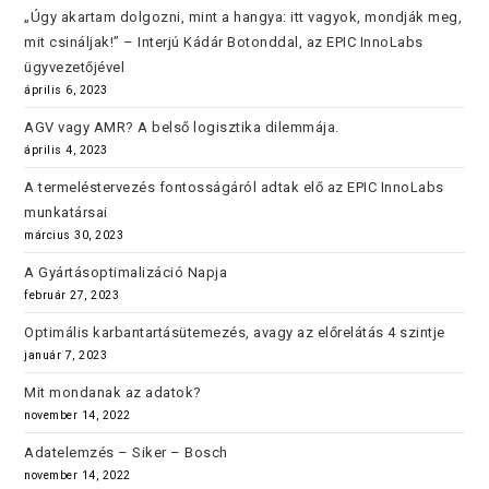
„Úgy akartam dolgozni, mint a hangya: itt vagyok, mondják meg,
mit csináljak!” – Interjú Kádár Botonddal, az EPIC InnoLabs
ügyvezetőjével
április 6, 2023
AGV vagy AMR? A belső logisztika dilemmája.
április 4, 2023
A termeléstervezés fontosságáról adtak elő az EPIC InnoLabs
munkatársai
március 30, 2023
A Gyártásoptimalizáció Napja
február 27, 2023
Optimális karbantartásütemezés, avagy az előrelátás 4 szintje
január 7, 2023
Mit mondanak az adatok?
november 14, 2022
Adatelemzés – Siker – Bosch
november 14, 2022