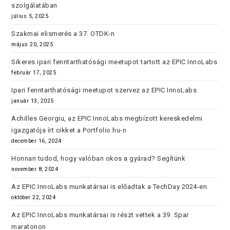
szolgálatában
július 5, 2025
Szakmai elismerés a 37. OTDK-n
május 20, 2025
Sikeres ipari fenntarthatósági meetupot tartott az EPIC InnoLabs
február 17, 2025
Ipari fenntarthatósági meetupot szervez az EPIC InnoLabs
január 13, 2025
Achilles Georgiu, az EPIC InnoLabs megbízott kereskedelmi
igazgatója írt cikket a Portfolio.hu-n
december 16, 2024
Honnan tudod, hogy valóban okos a gyárad? Segítünk
november 8, 2024
Az EPIC InnoLabs munkatársai is előadtak a TechDay 2024-en
október 22, 2024
Az EPIC InnoLabs munkatársai is részt vettek a 39. Spar
maratonon