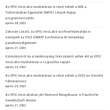
Az EPIC InnoLabs munkatársai is részt vettek a Nők a
Tudományban Egyesület (NATE) Lányok Napja
programsorozatán
április 28, 2023
Zahorán László, az EPIC InnoLabs szoftverfejlesztője is
szerepelt az IVSZ SMART konferencia AI tematikájú
panelbeszélgetésén
április 27, 2023
Szimulációról és a hatékonyság fokozásáról adtak elő az EPIC
InnoLabs munkatársai a Logisztika napján
április 25, 2023
Az EPIC InnoLabs munkatársai is részt vettek a 2023-as Vivicittá
Félmaratonon
április 24, 2023
Az EPIC InnoLabsban járt Reimund Neugebauer, a Fraunhofer-
Gesellschaft elnöke
április 21, 2023