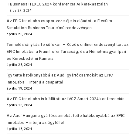
ITBusiness ITEXEC 2024 konferencia AI kerekasztalán
május 27, 2024
Az EPIC InnoLabs csoportvezetője is előadott a FlexSim
Simulation Business Tour című rendezvényen
április 26, 2024
Termelésirányítás felsőfokon – Közös online rendezvényt tart az
EPIC InnoLabs, a Fraunhofer Társaság, és a Német-magyar Ipari
és Kereskedelmi Kamara
április 25, 2024
Így tette hatékonyabbá az Audi gyártócsarnokát az EPIC
InnoLabs – interjú a csapattal
április 19, 2024
Az EPIC InnoLabs is kiállított az IVSZ Smart 2024 konferencián
április 18, 2024
Az Audi Hungaria gyártócsarnokát tette hatékonyabbá az EPIC
InnoLabs – interjú az ügyféllel
április 18, 2024