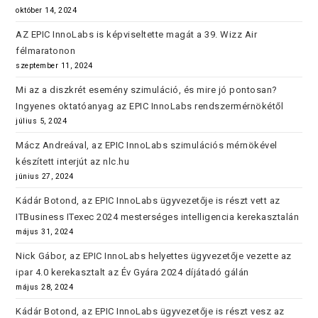
október 14, 2024
AZ EPIC InnoLabs is képviseltette magát a 39. Wizz Air
félmaratonon
szeptember 11, 2024
Mi az a diszkrét esemény szimuláció, és mire jó pontosan?
Ingyenes oktatóanyag az EPIC InnoLabs rendszermérnökétől
július 5, 2024
Mácz Andreával, az EPIC InnoLabs szimulációs mérnökével
készített interjút az nlc.hu
június 27, 2024
Kádár Botond, az EPIC InnoLabs ügyvezetője is részt vett az
ITBusiness ITexec 2024 mesterséges intelligencia kerekasztalán
május 31, 2024
Nick Gábor, az EPIC InnoLabs helyettes ügyvezetője vezette az
ipar 4.0 kerekasztalt az Év Gyára 2024 díjátadó gálán
május 28, 2024
Kádár Botond, az EPIC InnoLabs ügyvezetője is részt vesz az