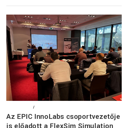
DIGITALIZÁCIÓ
/
EVENTS
Az EPIC InnoLabs csoportvezetője
is előadott a FlexSim Simulation