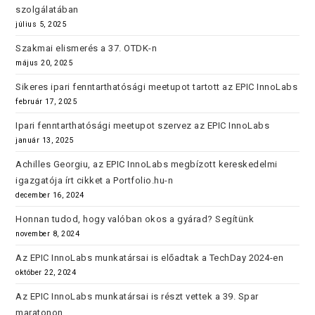
szolgálatában
július 5, 2025
Szakmai elismerés a 37. OTDK-n
május 20, 2025
Sikeres ipari fenntarthatósági meetupot tartott az EPIC InnoLabs
február 17, 2025
Ipari fenntarthatósági meetupot szervez az EPIC InnoLabs
január 13, 2025
Achilles Georgiu, az EPIC InnoLabs megbízott kereskedelmi
igazgatója írt cikket a Portfolio.hu-n
december 16, 2024
Honnan tudod, hogy valóban okos a gyárad? Segítünk
november 8, 2024
Az EPIC InnoLabs munkatársai is előadtak a TechDay 2024-en
október 22, 2024
Az EPIC InnoLabs munkatársai is részt vettek a 39. Spar
maratonon