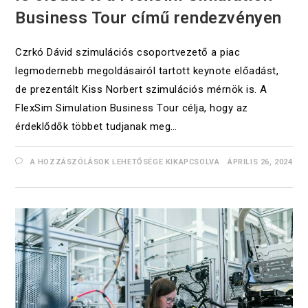
Business Tour című rendezvényen
Czrkó Dávid szimulációs csoportvezető a piac
legmodernebb megoldásairól tartott keynote előadást,
de prezentált Kiss Norbert szimulációs mérnök is. A
FlexSim Simulation Business Tour célja, hogy az
érdeklődők többet tudjanak meg…
A HOZZÁSZÓLÁSOK LEHETŐSÉGE KIKAPCSOLVA
ÁPRILIS 26, 2024