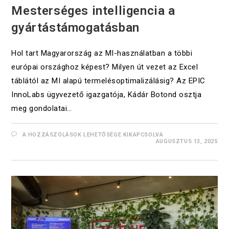
Mesterséges intelligencia a
gyártástámogatásban
Hol tart Magyarország az MI-használatban a többi
európai országhoz képest? Milyen út vezet az Excel
táblától az MI alapú termelésoptimalizálásig? Az EPIC
InnoLabs ügyvezető igazgatója, Kádár Botond osztja
meg gondolatai…
A HOZZÁSZÓLÁSOK LEHETŐSÉGE KIKAPCSOLVA
AUGUSZTUS 13, 2025