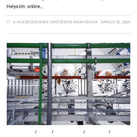
Helyszín: online,…
A HOZZÁSZÓLÁSOK LEHETŐSÉGE KIKAPCSOLVA
ÁPRILIS 25, 2024
ADATELEMZÉS
/
CIKKEK
/
DIGITALIZÁCIÓ
/
EDUCATION
/
LOGISZTIKA