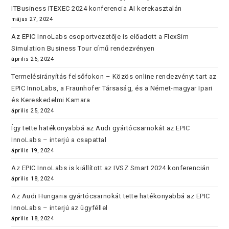
ITBusiness ITEXEC 2024 konferencia AI kerekasztalán
május 27, 2024
Az EPIC InnoLabs csoportvezetője is előadott a FlexSim
Simulation Business Tour című rendezvényen
április 26, 2024
Termelésirányítás felsőfokon – Közös online rendezvényt tart az
EPIC InnoLabs, a Fraunhofer Társaság, és a Német-magyar Ipari
és Kereskedelmi Kamara
április 25, 2024
Így tette hatékonyabbá az Audi gyártócsarnokát az EPIC
InnoLabs – interjú a csapattal
április 19, 2024
Az EPIC InnoLabs is kiállított az IVSZ Smart 2024 konferencián
április 18, 2024
Az Audi Hungaria gyártócsarnokát tette hatékonyabbá az EPIC
InnoLabs – interjú az ügyféllel
április 18, 2024