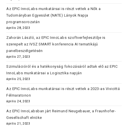
Az EPIC InnoLabs munkatársai is részt vettek a Nők a
Tudományban Egyesület (NATE) Lányok Napja
programsorozatán
április 28, 2023
Zahorán László, az EPIC InnoLabs szoftverfejlesztője is
szerepelt az IVSZ SMART konferencia AI tematikájú
panelbeszélgetésén
április 27, 2023
Szimulációról és a hatékonyság fokozásáról adtak elő az EPIC
InnoLabs munkatársai a Logisztika napján
április 25, 2023
Az EPIC InnoLabs munkatársai is részt vettek a 2023-as Vivicittá
Félmaratonon
április 24, 2023
Az EPIC InnoLabsban járt Reimund Neugebauer, a Fraunhofer-
Gesellschaft elnöke
április 21, 2023