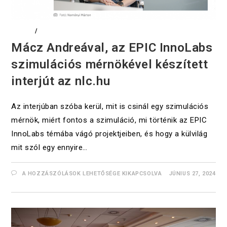
CIKKEK
/
DIGITALIZÁCIÓ
Mácz Andreával, az EPIC InnoLabs
szimulációs mérnökével készített
interjút az nlc.hu
Az interjúban szóba kerül, mit is csinál egy szimulációs
mérnök, miért fontos a szimuláció, mi történik az EPIC
InnoLabs témába vágó projektjeiben, és hogy a külvilág
mit szól egy ennyire…
A HOZZÁSZÓLÁSOK LEHETŐSÉGE KIKAPCSOLVA
JÚNIUS 27, 2024