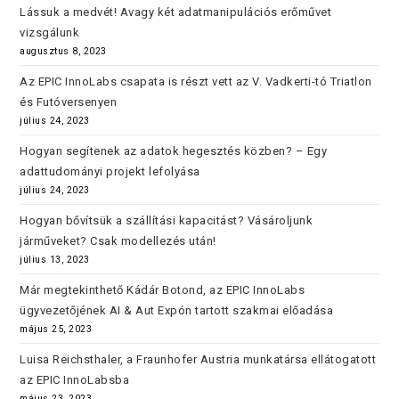
Lássuk a medvét! Avagy két adatmanipulációs erőművet
vizsgálunk
augusztus 8, 2023
Az EPIC InnoLabs csapata is részt vett az V. Vadkerti-tó Triatlon
és Futóversenyen
július 24, 2023
Hogyan segítenek az adatok hegesztés közben? – Egy
adattudományi projekt lefolyása
július 24, 2023
Hogyan bővítsük a szállítási kapacitást? Vásároljunk
járműveket? Csak modellezés után!
július 13, 2023
Már megtekinthető Kádár Botond, az EPIC InnoLabs
ügyvezetőjének AI & Aut Expón tartott szakmai előadása
május 25, 2023
Luisa Reichsthaler, a Fraunhofer Austria munkatársa ellátogatott
az EPIC InnoLabsba
május 23, 2023