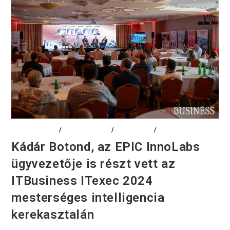
ADATELEMZÉS
/
DIGITALIZÁCIÓ
/
EDUCATION
/
EVENTS
Kádár Botond, az EPIC InnoLabs
ügyvezetője is részt vett az
ITBusiness ITexec 2024
mesterséges intelligencia
kerekasztalán