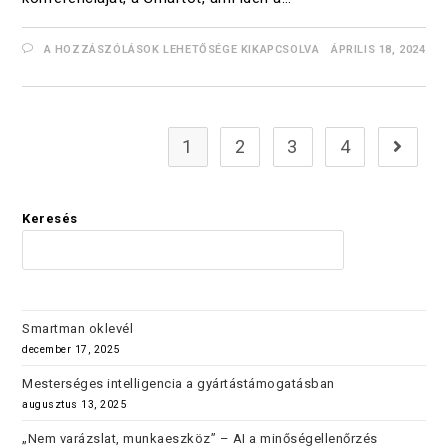
A HOZZÁSZÓLÁSOK LEHETŐSÉGE KIKAPCSOLVA
ÁPRILIS 18, 2024
1
2
3
4
Keresés
KERES
Smartman oklevél
december 17, 2025
Mesterséges intelligencia a gyártástámogatásban
augusztus 13, 2025
„Nem varázslat, munkaeszköz” – AI a minőségellenőrzés