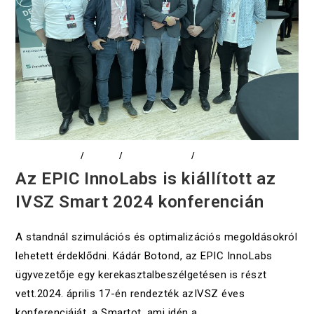
ADATELEMZÉS
/
CIKKEK
/
DIGITALIZÁCIÓ
/
EVENTS
Az EPIC InnoLabs is kiállított az
IVSZ Smart 2024 konferencián
A standnál szimulációs és optimalizációs megoldásokról
lehetett érdeklődni. Kádár Botond, az EPIC InnoLabs
ügyvezetője egy kerekasztalbeszélgetésen is részt
vett.2024. április 17-én rendezték azIVSZ éves
konferenciáját, a Smartot, ami idén a…