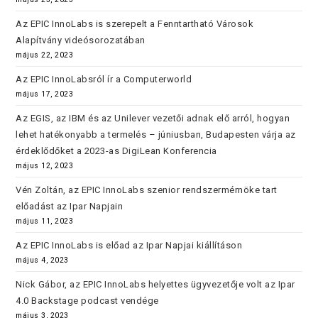
Az EPIC InnoLabs is szerepelt a Fenntartható Városok
Alapítvány videósorozatában
május 22, 2023
Az EPIC InnoLabsról ír a Computerworld
május 17, 2023
Az EGIS, az IBM és az Unilever vezetői adnak elő arról, hogyan
lehet hatékonyabb a termelés – júniusban, Budapesten várja az
érdeklődőket a 2023-as DigiLean Konferencia
május 12, 2023
Vén Zoltán, az EPIC InnoLabs szenior rendszermérnöke tart
előadást az Ipar Napjain
május 11, 2023
Az EPIC InnoLabs is előad az Ipar Napjai kiállításon
május 4, 2023
Nick Gábor, az EPIC InnoLabs helyettes ügyvezetője volt az Ipar
4.0 Backstage podcast vendége
május 3, 2023