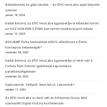
Adatelemzés és gépi tanulás – Az EPIC InnoLabs saját képzést
szervez
január 18, 2024
Kádár Botond, az EPIC InnoLabs ügyvezetője is előadást tartott
az IVSZ HUN-REN SZTAKI-ban tartott munkacsoport-ülésén
január 12, 2024
AGV/AMR flotta bevezetése előtt ki ellenőrizze a flotta-
koncepció helyességét?
november 28, 2023
Kádár Botond, az EPIC InnoLabs ügyvezetője is részt vett a
Forbes Tech Summit gyártással kapcsolatos
panelbeszélgetésén
november 20, 2023
Gyárcsarnok. Felépült. Nem lett jó. Lebontsuk?
október 17, 2023
Az EPIC InnoLabs is részt vett az Enterprise Group által
szervezett Digital Factory konferencián