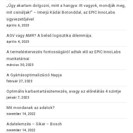
„Úgy akartam dolgozni, mint a hangya: itt vagyok, mondják meg,
mit csináljak!” – Interjú Kádár Botonddal, az EPIC InnoLabs
ügyvezetőjével
április 6, 2023
AGV vagy AMR? A belső logisztika dilemmája.
április 4, 2023
A termeléstervezés fontosságáról adtak elő az EPIC InnoLabs
munkatársai
március 30, 2023
A Gyártásoptimalizáció Napja
február 27, 2023
Optimális karbantartásütemezés, avagy az előrelátás 4 szintje
január 7, 2023
Mit mondanak az adatok?
november 14, 2022
Adatelemzés – Siker – Bosch
november 14, 2022