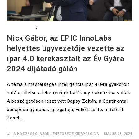
DIGITALIZÁCIÓ
/
EVENTS
Nick Gábor, az EPIC InnoLabs
helyettes ügyvezetője vezette az
ipar 4.0 kerekasztalt az Év Gyára
2024 díjátadó gálán
A téma a mesterséges intelligencia ipar 4.0-ra gyakorolt
hatása, illetve a lehetőségek hatékony kiaknázása voltak.
A beszélgetésen részt vett Dapsy Zoltán, a Continental
budapesti gyárának igazgatója, Fükő László, a Robert
Bosch…
A HOZZÁSZÓLÁSOK LEHETŐSÉGE KIKAPCSOLVA
MÁJUS 28, 2024