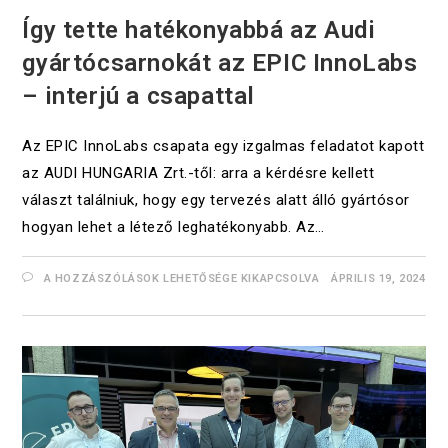
Így tette hatékonyabbá az Audi
gyártócsarnokát az EPIC InnoLabs
– interjú a csapattal
Az EPIC InnoLabs csapata egy izgalmas feladatot kapott
az AUDI HUNGARIA Zrt.-től: arra a kérdésre kellett
választ találniuk, hogy egy tervezés alatt álló gyártósor
hogyan lehet a létező leghatékonyabb. Az…
A HOZZÁSZÓLÁSOK LEHETŐSÉGE KIKAPCSOLVA
ÁPRILIS 19, 2024