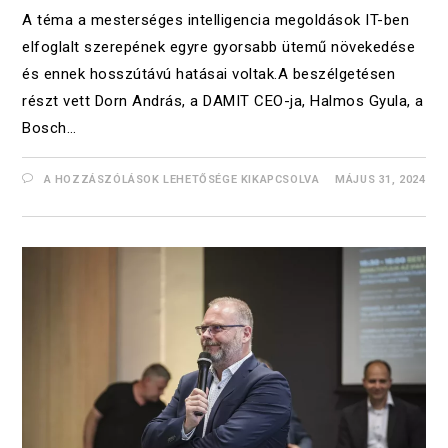
A téma a mesterséges intelligencia megoldások IT-ben
elfoglalt szerepének egyre gyorsabb ütemű növekedése
és ennek hosszútávú hatásai voltak.A beszélgetésen
részt vett Dorn András, a DAMIT CEO-ja, Halmos Gyula, a
Bosch…
A HOZZÁSZÓLÁSOK LEHETŐSÉGE KIKAPCSOLVA
MÁJUS 31, 2024