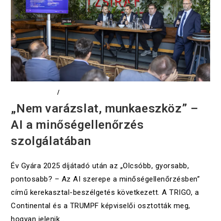
DIGITALIZÁCIÓ
/
EVENTS
„Nem varázslat, munkaeszköz” –
AI a minőségellenőrzés
szolgálatában
Év Gyára 2025 díjátadó után az „Olcsóbb, gyorsabb,
pontosabb? – Az AI szerepe a minőségellenőrzésben”
című kerekasztal-beszélgetés következett. A TRIGO, a
Continental és a TRUMPF képviselői osztották meg,
hogyan jelenik…