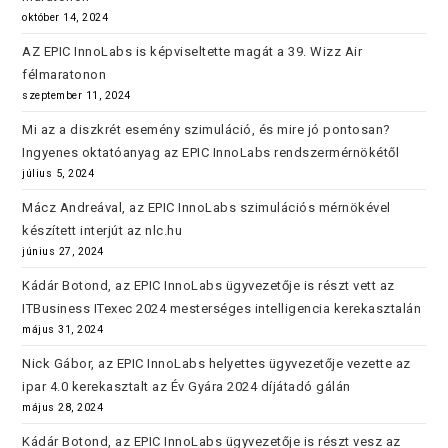
október 14, 2024
AZ EPIC InnoLabs is képviseltette magát a 39. Wizz Air
félmaratonon
szeptember 11, 2024
Mi az a diszkrét esemény szimuláció, és mire jó pontosan?
Ingyenes oktatóanyag az EPIC InnoLabs rendszermérnökétől
július 5, 2024
Mácz Andreával, az EPIC InnoLabs szimulációs mérnökével
készített interjút az nlc.hu
június 27, 2024
Kádár Botond, az EPIC InnoLabs ügyvezetője is részt vett az
ITBusiness ITexec 2024 mesterséges intelligencia kerekasztalán
május 31, 2024
Nick Gábor, az EPIC InnoLabs helyettes ügyvezetője vezette az
ipar 4.0 kerekasztalt az Év Gyára 2024 díjátadó gálán
május 28, 2024
Kádár Botond, az EPIC InnoLabs ügyvezetője is részt vesz az