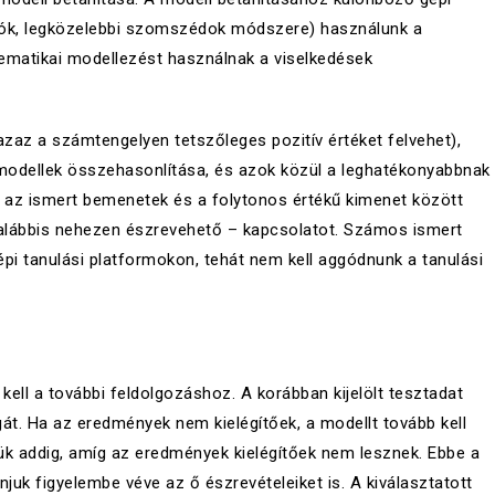
 hálók, legközelebbi szomszédok módszere) használunk a
tematikai modellezést használnak a viselkedések
azaz a számtengelyen tetszőleges pozitív értéket felvehet),
modellek összehasonlítása, és azok közül a leghatékonyabbnak
k az ismert bemenetek és a folytonos értékű kimenet között
galábbis nehezen észrevehető – kapcsolatot. Számos ismert
pi tanulási platformokon, tehát nem kell aggódnunk a tanulási
kell a további feldolgozáshoz. A korábban kijelölt tesztadat
át. Ha az eredmények nem kielégítőek, a modellt tovább kell
ztjük addig, amíg az eredmények kielégítőek nem lesznek. Ebbe a
juk figyelembe véve az ő észrevételeiket is. A kiválasztatott