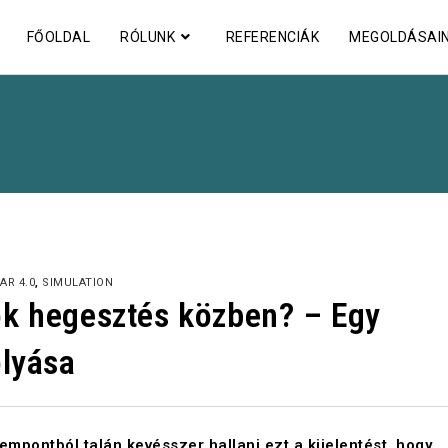
FŐOLDAL
RÓLUNK
REFERENCIÁK
MEGOLDÁSAI
PAR 4.0
,
SIMULATION
ok hegesztés közben? – Egy
olyása
zempontból talán kevésszer hallani ezt a kijelentést, hogy