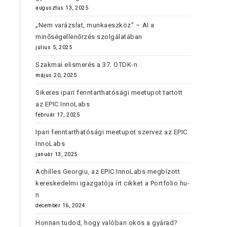
augusztus 13, 2025
„Nem varázslat, munkaeszköz” – AI a
minőségellenőrzés szolgálatában
július 5, 2025
Szakmai elismerés a 37. OTDK-n
május 20, 2025
Sikeres ipari fenntarthatósági meetupot tartott
az EPIC InnoLabs
február 17, 2025
Ipari fenntarthatósági meetupot szervez az EPIC
InnoLabs
január 13, 2025
Achilles Georgiu, az EPIC InnoLabs megbízott
kereskedelmi igazgatója írt cikket a Portfolio.hu-
n
december 16, 2024
Honnan tudod, hogy valóban okos a gyárad?