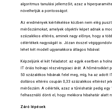
algoritmus tanulási jellemzőit, azaz a hiperparaméter
növelhetjük a pontosságot.
Az eredmények kiértékelése közben nem elég pusztá
mérőszámokat, amelyek objektív képet adnak a mod
százalékos eltérés, aminek nagy előnye, hogy a töb
célértékek nagyságát is. Józan ésszel végiggondolv
lehet két modell ugyanakkora átlagos hibával.
Képzeljünk el két feladatot: az egyik esetben a hol
IT óriás holnapi részvénypiaci árát. A hőmérséklet
50 százalékos hibának felel meg, míg, ha az adott 
dolláros eltérés csupán 0,33 százalékos eltérést jel
mérőszám. A célérték, azaz a tűréshatár pedig egy
felhasználó dönti el, hogy mekkora hibahatár alatt ny
Záró lépések