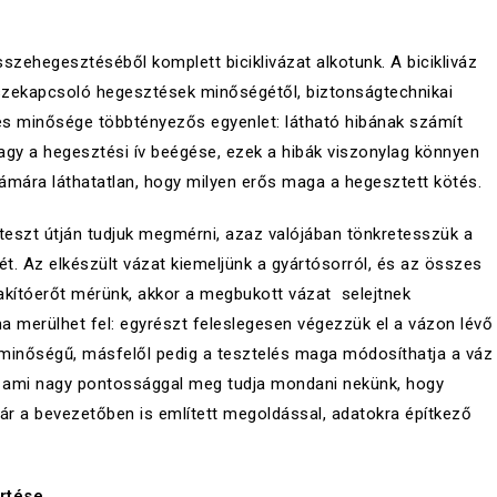
zehegesztéséből komplett biciklivázat alkotunk. A bicikliváz
ekapcsoló hegesztések minőségétől, biztonságtechnikai
tés minősége többtényezős egyenlet: látható hibának számít
agy a hegesztési ív beégése, ezek a hibák viszonylag könnyen
mára láthatatlan, hogy milyen erős maga a hegesztett kötés.
teszt útján tudjuk megmérni, azaz valójában tönkretesszük a
t. Az elkészült vázat kiemeljünk a gyártósorról, és az összes
akítóerőt mérünk, akkor a megbukott vázat selejtnek
a merülhet fel: egyrészt feleslegesen végezzük el a vázon lévő
minőségű, másfelől pedig a tesztelés maga módosíthatja a váz
, ami nagy pontossággal meg tudja mondani nekünk, hogy
ár a bevezetőben is említett megoldással, adatokra építkező
rtése