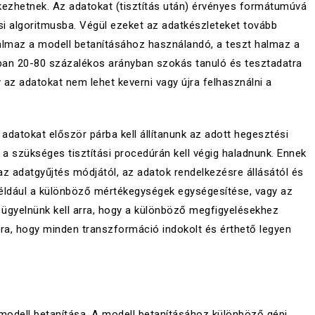
kezhetnek. Az adatokat (tisztítás után) érvényes formátumúvá
ási algoritmusba. Végül ezeket az adatkészleteket tovább
halmaz a modell betanításához használandó, a teszt halmaz a
ában 20-80 százalékos arányban szokás tanuló és tesztadatra
 az adatokat nem lehet keverni vagy újra felhasználni a
adatokat először párba kell állítanunk az adott hegesztési
a szükséges tisztítási procedúrán kell végig haladnunk. Ennek
 adatgyűjtés módjától, az adatok rendelkezésre állásától és
t például a különböző mértékegységek egységesítése, vagy az
ügyelnünk kell arra, hogy a különböző megfigyelésekhez
rra, hogy minden transzformáció indokolt és érthető legyen
modell betanítása. A modell betanításához különböző gépi