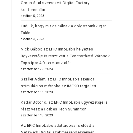
Group által szervezett Digital Factory
konferencián
október 5, 2023
Tudjuk, hogy mit csinálnak a dolgozóink? Igen.
Talán.
október 3, 2023
Nick Gábor, az EPIC InnoLabs helyettes
ügyvezetője is részt vett a Fenntartható Városok
Expo Ipar 4.0 kerekasztalán
szeptember 22, 2023
Szaller Ádám, az EPIC InnoLabs szenior
szimulációs mérnöke az IMEKO tagja lett
szeptember 15, 2023
Kádár Botond, az EPIC InnoLabs ügyvezetője is
részt vesz a Forbes Tech Summiton
szeptember 13, 2023
Az EPIC InnoLabs adattudósa is előad a
Netzwerk Digital szakmai rendezvényén