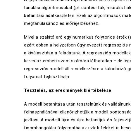
tanulási algoritmusokat (pl. döntési fák, neurális
betanítási adatkészleten. Ezek az algoritmusok ma
megtanulásához és előrejelzéséhez.
Mivel a szakító erő egy numerikus folytonos érték (
ezért ebben a helyzetben úgynevezett regressziós 
a kiválasztása a feladatunk. A regressziós modelle
keres az emberi szem számára láthatatlan – de le
regressziós modell áll rendelkezésre a különböző gé
folyamat fejlesztésén.
Tesztelés, az eredmények kiértékelése
A modell betanítása után tesztelnünk és validálnunk 
felhasználásával ellenőrizhetjük a modell pontosság
javítani. A modellt újra és újra betanítjuk és fejles
finomhangolási folyamatba az üzleti feleket is bevon