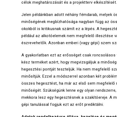
célok meghatározását és a projektterv elkészítését.
Jelen példánkban adott néhány fémdarab, melyek öss
minőségének megbízhatósága nagyban függ az össz
okokból is kritikusnak számít ez a lépés. A hegesz
például az alkotóelemek nem megfelelő illesztése v
észrevehetők. Azonban emberi (vagy gépi) szem szá
A gyakorlatban ezt az erősséget csak roncsolásos 
kész terméket azért, hogy megvizsgáljuk a minőségé
hegesztési pontját teszteljük. Ha nem megfelelő sz
minősítjük. Ezzel a módszerrel azonban két problém
összes hegesztést, ha már az első sem megfelelő 
minőségét. Szükségünk lenne egy olyan rendszerre
mekkora lesz egy hegesztésnek a szakítóereje. A m
gépi tanulással fogjuk ezt az erőt prediktálni.
Adatok rendelkezésre állása, kezelése és megé