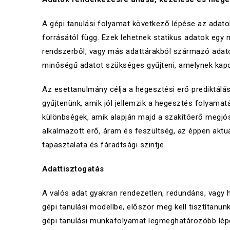
A gépi tanulási folyamat következő lépése az adato
forrásától függ. Ezek lehetnek statikus adatok egy 
rendszerből, vagy más adattárakból származó adatok.
minőségű adatot szükséges gyűjteni, amelynek kapc
Az esettanulmány célja a hegesztési erő prediktálás
gyűjtenünk, amik jól jellemzik a hegesztés folyam
különbségek, amik alapján majd a szakítóerő megjós
alkalmazott erő, áram és feszültség, az éppen aktu
tapasztalata és fáradtsági szintje.
Adattisztogatás
A valós adat gyakran rendezetlen, redundáns, vagy 
gépi tanulási modellbe, először meg kell tisztítanunk
gépi tanulási munkafolyamat legmeghatározóbb lépés