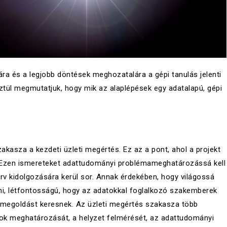
sára és a legjobb döntések meghozatalára a gépi tanulás jelenti
tül megmutatjuk, hogy mik az alaplépések egy adatalapú, gépi
kasza a kezdeti üzleti megértés. Ez az a pont, ahol a projekt
k. Ezen ismereteket adattudományi problémameghatározássá kell
rv kidolgozására kerül sor. Annak érdekében, hogy világossá
ni, létfontosságú, hogy az adatokkal foglalkozó szakemberek
e megoldást keresnek. Az üzleti megértés szakasza több
élok meghatározását, a helyzet felmérését, az adattudományi