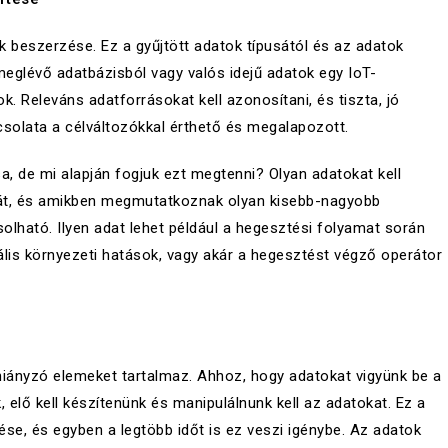
k beszerzése. Ez a gyűjtött adatok típusától és az adatok
meglévő adatbázisból vagy valós idejű adatok egy IoT-
 Releváns adatforrásokat kell azonosítani, és tiszta, jó
solata a célváltozókkal érthető és megalapozott.
a, de mi alapján fogjuk ezt megtenni? Olyan adatokat kell
atát, és amikben megmutatkoznak olyan kisebb-nagyobb
olható. Ilyen adat lehet például a hegesztési folyamat során
ális környezeti hatások, vagy akár a hegesztést végző operátor
hiányzó elemeket tartalmaz. Ahhoz, hogy adatokat vigyünk be a
, elő kell készítenünk és manipulálnunk kell az adatokat. Ez a
e, és egyben a legtöbb időt is ez veszi igénybe. Az adatok