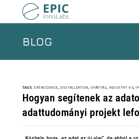
BLOG
TAGS:
DATASCIENCE
,
DIGITALIZATION
,
GYÁRTÁS
,
INDUSTRY 4.0
,
I
Hogyan segítenek az adat
adattudományi projekt lef
Közhely, hogy „az adat az új olaj”, de abból a s