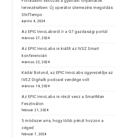
Forradalmi változás a gyártási folyamatok
tervezésében. Új operátor ütemezési megoldás:
ShifTempo
április 4, 2024
Az EPIC InnoLabsról ír a G7 gazdasági portál
március 27, 2024
Az EPIC InnoLabs is kiállít az IVSZ Smart
konferencián
március 22, 2024
Kádár Botond, az EPIC InnoLabs ügyvezetője az
IVSZ Digitalk podcast vendége volt
március 14, 2024
Az EPIC InnoLabs is részt vesz a SmartMan
Fesztiválon
február 21, 2024
5 módszer arra, hogy több pénzt hozzon a
céged
február 7, 2024