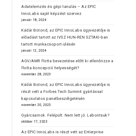
Adatelemzés és gépi tanulás – Az EPIC
InnoLabs saját képzést szervez
január 18, 2024
Kádár Botond, az EPIC InnoLabs ügyvezetője is
előadást tartott az IVSZ HUN-REN SZTAKI-ban
tartott munkacsoport-ülésén
január 12, 2024
AGV/AMR flotta bevezetése előtt ki ellenőrizze a
flotta-koncepció helyességét?
november 28, 2023
Kádár Botond, az EPIC InnoLabs ügyvezetője is
részt vett a Forbes Tech Summit gyártással
kapcsolatos panelbeszélgetésén
november 20, 2023
Gyárcsarnok. Felépült. Nem lett jó. Lebontsuk?
október 17, 2023
Az EPIC InnoLabs is részt vett az Enterprise