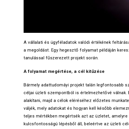
A vállalati és ügyféladatok valódi értékének feltárá
a megoldást. Egy hegesztő folyamat példáján keresz
tanulással fűszerezett projekt során.
A folyamat megértése, a cél kitűzése
Bármely adattudomáyi projekt talán legfontosabb sza
céljai üzleti szempontból is értelmezhetővé válna
alakítani, majd a célok eléréséhez előzetes munkate
váljék, mely adatokat és hogyan kell később elemez
teljes mértékben megértsék azt az üzletet, amelyr
kulcsfontosságú lépésből áll, beleértve az üzleti c