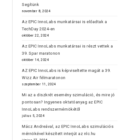
Segítünk
november 8, 2024
Az EPIC InnoLabs munkatársai is előadtak a
TechDay 2024-en
október 22, 2024
Az EPIC InnoLabs munkatársai is részt vettek a
39. Spar maratonon
október 14, 2024
AZ EPIC InnoLabs is képviseltette magát a 39.
Wizz Air félmaratonon
szeptember 11, 2024
Mi az a diszkrét esemény szimuláció, és mire jó
pontosan? Ingyenes oktatóanyag az EPIC
InnoLabs rendszermérnökétől
július 5, 2024
Mácz Andreával, az EPIC InnoLabs szimulációs
mérnökével készített interjút az nlc.hu