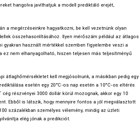
eket hangolva javíthatjuk a modell prediktáló erejét,
n a megérzéseinkre hagyatkozni, be kell vezetnünk olyan
ellek összehasonlításához. Ilyen mérőszám például az átlagos
bi gyakran használt mértékkel szemben figyelembe veszi a
a ez nem elhanyagolható, hiszen teljesen más teljesítményű
napi átlaghőmérsékletet kell megjósolnunk, a másikban pedig egy
 prediktálása esetén egy 20°C-os nap esetén a 10°C-os eltérés
IT cég részvényei 3000 dollár körül mozognak, akkor egy 10
ent. Ebből is látszik, hogy mennyire fontos a jól megválasztott
 100 százalékban személyes vélemény, mindig az üzleti
ilvánítja elég jónak a predikciót.