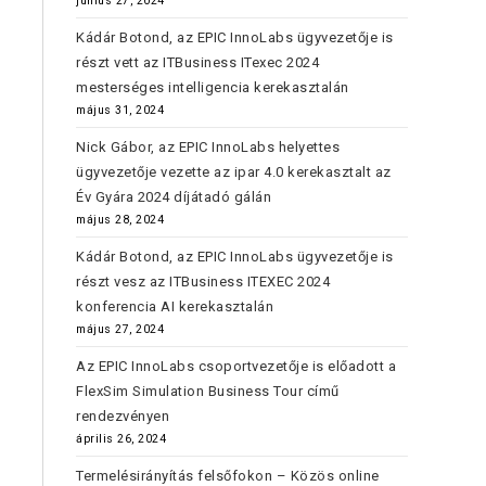
június 27, 2024
Kádár Botond, az EPIC InnoLabs ügyvezetője is
részt vett az ITBusiness ITexec 2024
mesterséges intelligencia kerekasztalán
május 31, 2024
Nick Gábor, az EPIC InnoLabs helyettes
ügyvezetője vezette az ipar 4.0 kerekasztalt az
Év Gyára 2024 díjátadó gálán
május 28, 2024
Kádár Botond, az EPIC InnoLabs ügyvezetője is
részt vesz az ITBusiness ITEXEC 2024
konferencia AI kerekasztalán
május 27, 2024
Az EPIC InnoLabs csoportvezetője is előadott a
FlexSim Simulation Business Tour című
rendezvényen
április 26, 2024
Termelésirányítás felsőfokon – Közös online