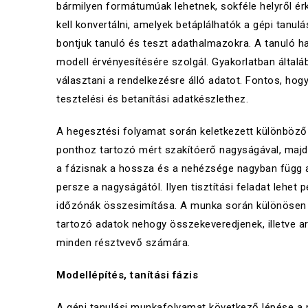
bármilyen formátumúak lehetnek, sokféle helyről ér
kell konvertálni, amelyek betáplálhatók a gépi tanul
bontjuk tanuló és teszt adathalmazokra. A tanuló 
modell érvényesítésére szolgál. Gyakorlatban által
választani a rendelkezésre álló adatot. Fontos, hogy
tesztelési és betanítási adatkészlethez.
A hegesztési folyamat során keletkezett különböző 
ponthoz tartozó mért szakítóerő nagyságával, majd 
a fázisnak a hossza és a nehézsége nagyban függ az
persze a nagyságától. Ilyen tisztítási feladat lehe
időzónák összesimítása. A munka során különösen 
tartozó adatok nehogy összekeveredjenek, illetve a
minden résztvevő számára.
Modellépítés, tanítási fázis
A gépi tanulási munkafolyamat következő lépése a 