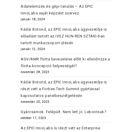
Adatelemzés és gépi tanulás – Az EPIC
InnoLabs saját képzést szervez
január 18, 2024
Kádár Botond, az EPIC InnoLabs ügyvezetője is
előadást tartott az IVSZ HUN-REN SZTAKI-ban
tartott munkacsoport-ülésén
január 12, 2024
AGV/AMR flotta bevezetése előtt ki ellenőrizze a
flotta-koncepció helyességét?
november 28, 2023
Kádár Botond, az EPIC InnoLabs ügyvezetője is
részt vett a Forbes Tech Summit gyártással
kapcsolatos panelbeszélgetésén
november 20, 2023
Gyárcsarnok. Felépült. Nem lett jó. Lebontsuk?
október 17, 2023
Az EPIC InnoLabs is részt vett az Enterprise