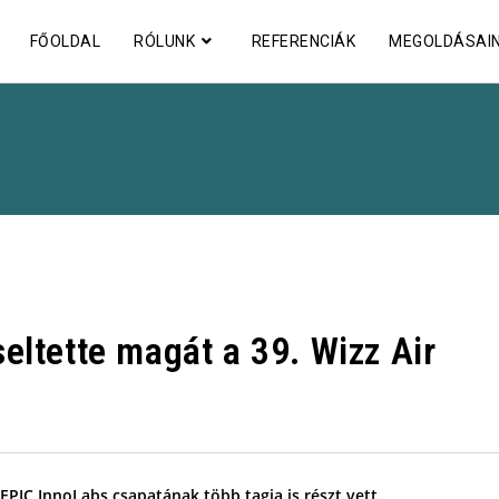
FŐOLDAL
RÓLUNK
REFERENCIÁK
MEGOLDÁSAI
eltette magát a 39. Wizz Air
PIC InnoLabs csapatának több tagja is részt vett.