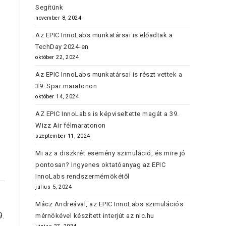
Segítünk
november 8, 2024
Az EPIC InnoLabs munkatársai is előadtak a
TechDay 2024-en
október 22, 2024
Az EPIC InnoLabs munkatársai is részt vettek a
39. Spar maratonon
október 14, 2024
AZ EPIC InnoLabs is képviseltette magát a 39.
Wizz Air félmaratonon
szeptember 11, 2024
Mi az a diszkrét esemény szimuláció, és mire jó
pontosan? Ingyenes oktatóanyag az EPIC
InnoLabs rendszermérnökétől
július 5, 2024
Mácz Andreával, az EPIC InnoLabs szimulációs
9.
mérnökével készített interjút az nlc.hu