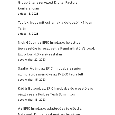
Group által szervezett Digital Factory
konferencián
október 5, 2023
Tudjuk, hogy mit csinálnak a dolgozóink? Igen.
Talán.
október 3, 2023
Nick Gábor, az EPIC InnoLabs helyettes
ügyvezetője is részt vett a Fenntartható Városok
Expo Ipar 4.0 kerekasztalán
szeptember 22, 2023
Szaller Ádám, az EPIC InnoLabs szenior
szimulációs mérnöke az IMEKO tagja lett
szeptember 15, 2023
Kádár Botond, az EPIC InnoLabs ügyvezetője is
részt vesz a Forbes Tech Summiton
szeptember 13, 2023
Az EPIC InnoLabs adattudósa is előad a
Netzwerk Digital szakmai rendezvényén