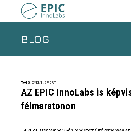
BLOG
TAGS:
EVENT
,
SPORT
AZ EPIC InnoLabs is képvis
félmaratonon
A 2024. szeptember 8-án rendezett futóversenyen az E