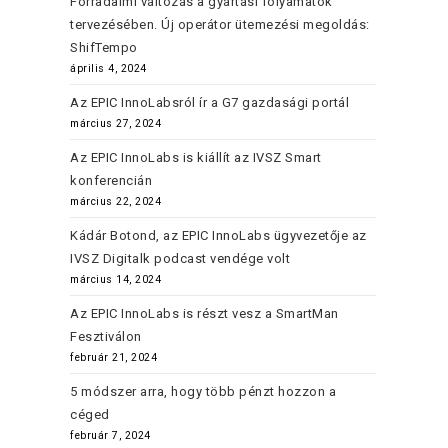
Forradalmi változás a gyártási folyamatok
tervezésében. Új operátor ütemezési megoldás:
ShifTempo
április 4, 2024
Az EPIC InnoLabsról ír a G7 gazdasági portál
március 27, 2024
Az EPIC InnoLabs is kiállít az IVSZ Smart
konferencián
március 22, 2024
Kádár Botond, az EPIC InnoLabs ügyvezetője az
IVSZ Digitalk podcast vendége volt
március 14, 2024
Az EPIC InnoLabs is részt vesz a SmartMan
Fesztiválon
február 21, 2024
5 módszer arra, hogy több pénzt hozzon a
céged
február 7, 2024