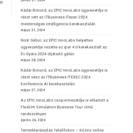
június 27, 2024
on
Kádár Botond, az EPIC InnoLabs ügyvezetője is
részt vett az ITBusiness ITexec 2024
mesterséges intelligencia kerekasztalán
május 31, 2024
Nick Gábor, az EPIC InnoLabs helyettes
ügyvezetője vezette az ipar 4.0 kerekasztalt az
Év Gyára 2024 díjátadó gálán
május 28, 2024
Kádár Botond, az EPIC InnoLabs ügyvezetője is
részt vesz az ITBusiness ITEXEC 2024
konferencia AI kerekasztalán
május 27, 2024
Az EPIC InnoLabs csoportvezetője is előadott a
FlexSim Simulation Business Tour című
rendezvényen
április 26, 2024
Termelésirányítás felsőfokon – Közös online