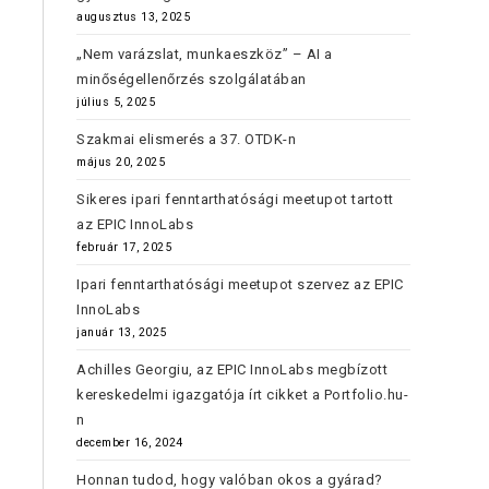
augusztus 13, 2025
„Nem varázslat, munkaeszköz” – AI a
minőségellenőrzés szolgálatában
július 5, 2025
Szakmai elismerés a 37. OTDK-n
május 20, 2025
Sikeres ipari fenntarthatósági meetupot tartott
az EPIC InnoLabs
február 17, 2025
Ipari fenntarthatósági meetupot szervez az EPIC
InnoLabs
január 13, 2025
Achilles Georgiu, az EPIC InnoLabs megbízott
kereskedelmi igazgatója írt cikket a Portfolio.hu-
n
december 16, 2024
Honnan tudod, hogy valóban okos a gyárad?