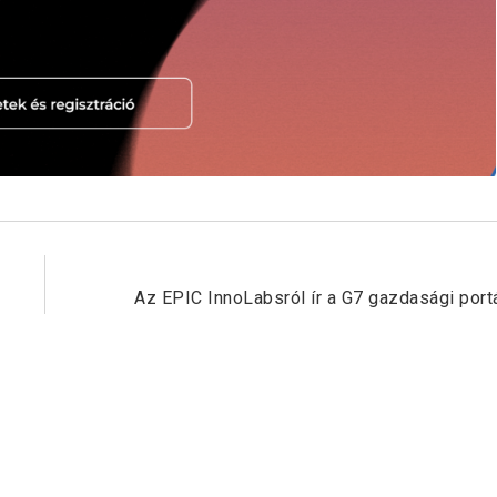
Next Post
Az EPIC InnoLabsról ír a G7 gazdasági port