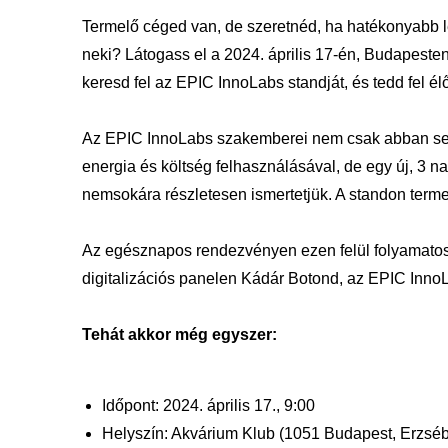
Termelő céged van, de szeretnéd, ha hatékonyabb le
neki? Látogass el a 2024. április 17-én, Budapeste
keresd fel az EPIC InnoLabs standját, és tedd fel é
Az EPIC InnoLabs szakemberei nem csak abban seg
energia és költség felhasználásával, de egy új, 3 n
nemsokára részletesen ismertetjük. A standon terme
Az egésznapos rendezvényen ezen felül folyamatos 
digitalizációs panelen Kádár Botond, az EPIC InnoL
Tehát akkor még egyszer:
Időpont: 2024. április 17., 9:00
Helyszín: Akvárium Klub (1051 Budapest, Erzsébe