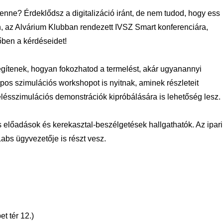
nne? Érdeklődsz a digitalizáció iránt, de nem tudod, hogy ess
n, az Alvárium Klubban rendezett IVSZ Smart konferenciára,
lőben a kérdéseidet!
ítenek, hogyan fokozhatod a termelést, akár ugyanannyi
apos szimulációs workshopot is nyitnak, aminek részleteit
lésszimulációs demonstrációk kipróbálására is lehetőség lesz.
előadások és kerekasztal-beszélgetések hallgathatók. Az ipari
abs ügyvezetője is részt vesz.
t tér 12.)