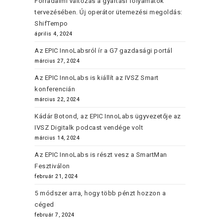
Forradalmi változás a gyártási folyamatok
tervezésében. Új operátor ütemezési megoldás:
ShifTempo
április 4, 2024
Az EPIC InnoLabsról ír a G7 gazdasági portál
március 27, 2024
Az EPIC InnoLabs is kiállít az IVSZ Smart
konferencián
március 22, 2024
Kádár Botond, az EPIC InnoLabs ügyvezetője az
IVSZ Digitalk podcast vendége volt
március 14, 2024
Az EPIC InnoLabs is részt vesz a SmartMan
Fesztiválon
február 21, 2024
5 módszer arra, hogy több pénzt hozzon a
céged
február 7, 2024