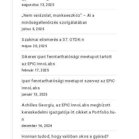
augusztus 13, 2025
„Nem varázslat, munkaeszköz” – AI a
minőségellenőrzés szolgálatában
július 5, 2025
Szakmai elismerés a 37. OTDK-n
május 20, 2025
Sikeres ipari fenntarthatósági meetupot tartott
az EPIC InnoLabs
február 17, 2025
Ipari fenntarthatósági meetupot szervez az EPIC
InnoLabs
január 13, 2025
Achilles Georgiu, az EPIC InnoLabs megbízott
kereskedelmi igazgatója írt cikket a Portfolio.hu-
n
december 16, 2024
Honnan tudod, hogy valóban okos a gyárad?