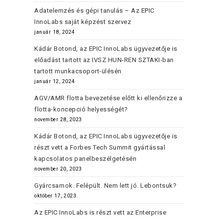
Adatelemzés és gépi tanulás – Az EPIC
InnoLabs saját képzést szervez
január 18, 2024
Kádár Botond, az EPIC InnoLabs ügyvezetője is
előadást tartott az IVSZ HUN-REN SZTAKI-ban
tartott munkacsoport-ülésén
január 12, 2024
AGV/AMR flotta bevezetése előtt ki ellenőrizze a
flotta-koncepció helyességét?
november 28, 2023
Kádár Botond, az EPIC InnoLabs ügyvezetője is
részt vett a Forbes Tech Summit gyártással
kapcsolatos panelbeszélgetésén
november 20, 2023
Gyárcsarnok. Felépült. Nem lett jó. Lebontsuk?
október 17, 2023
Az EPIC InnoLabs is részt vett az Enterprise