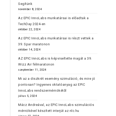
Segítünk
november 8, 2024
Az EPIC InnoLabs munkatársai is előadtak a
TechDay 2024-en
október 22, 2024
Az EPIC InnoLabs munkatársai is részt vettek a
39. Spar maratonon
október 14, 2024
AZ EPIC InnoLabs is képviseltette magát a 39.
Wizz Air félmaratonon
szeptember 11, 2024
Mi az a diszkrét esemény szimuláció, és mire jó
pontosan? Ingyenes oktatóanyag az EPIC
InnoLabs rendszermérnökétől
július 5, 2024
Mácz Andreával, az EPIC InnoLabs szimulációs
mérnökével készített interjút az nlc.hu