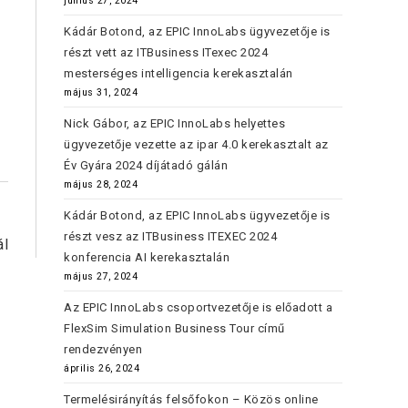
június 27, 2024
Kádár Botond, az EPIC InnoLabs ügyvezetője is
részt vett az ITBusiness ITexec 2024
mesterséges intelligencia kerekasztalán
május 31, 2024
Nick Gábor, az EPIC InnoLabs helyettes
ügyvezetője vezette az ipar 4.0 kerekasztalt az
Év Gyára 2024 díjátadó gálán
május 28, 2024
Kádár Botond, az EPIC InnoLabs ügyvezetője is
részt vesz az ITBusiness ITEXEC 2024
ál
konferencia AI kerekasztalán
május 27, 2024
Az EPIC InnoLabs csoportvezetője is előadott a
FlexSim Simulation Business Tour című
rendezvényen
április 26, 2024
Termelésirányítás felsőfokon – Közös online