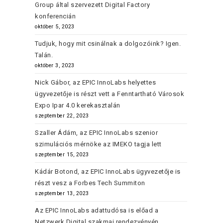
Group által szervezett Digital Factory
konferencián
október 5, 2023
Tudjuk, hogy mit csinálnak a dolgozóink? Igen.
Talán.
október 3, 2023
Nick Gábor, az EPIC InnoLabs helyettes
ügyvezetője is részt vett a Fenntartható Városok
Expo Ipar 4.0 kerekasztalán
szeptember 22, 2023
Szaller Ádám, az EPIC InnoLabs szenior
szimulációs mérnöke az IMEKO tagja lett
szeptember 15, 2023
Kádár Botond, az EPIC InnoLabs ügyvezetője is
részt vesz a Forbes Tech Summiton
szeptember 13, 2023
Az EPIC InnoLabs adattudósa is előad a
Netzwerk Digital szakmai rendezvényén