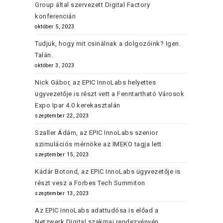
Group által szervezett Digital Factory
konferencián
október 5, 2023
Tudjuk, hogy mit csinálnak a dolgozóink? Igen.
Talán.
október 3, 2023
Nick Gábor, az EPIC InnoLabs helyettes
ügyvezetője is részt vett a Fenntartható Városok
Expo Ipar 4.0 kerekasztalán
szeptember 22, 2023
Szaller Ádám, az EPIC InnoLabs szenior
szimulációs mérnöke az IMEKO tagja lett
szeptember 15, 2023
Kádár Botond, az EPIC InnoLabs ügyvezetője is
részt vesz a Forbes Tech Summiton
szeptember 13, 2023
Az EPIC InnoLabs adattudósa is előad a
Netzwerk Digital szakmai rendezvényén