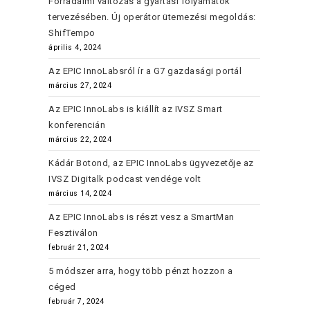
Forradalmi változás a gyártási folyamatok
tervezésében. Új operátor ütemezési megoldás:
ShifTempo
április 4, 2024
Az EPIC InnoLabsról ír a G7 gazdasági portál
március 27, 2024
Az EPIC InnoLabs is kiállít az IVSZ Smart
konferencián
március 22, 2024
Kádár Botond, az EPIC InnoLabs ügyvezetője az
IVSZ Digitalk podcast vendége volt
március 14, 2024
Az EPIC InnoLabs is részt vesz a SmartMan
Fesztiválon
február 21, 2024
5 módszer arra, hogy több pénzt hozzon a
céged
február 7, 2024