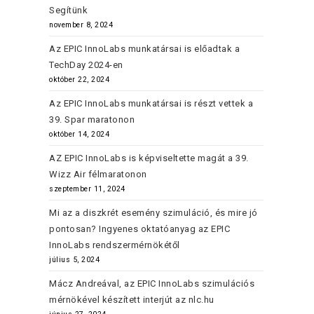
Segítünk
november 8, 2024
Az EPIC InnoLabs munkatársai is előadtak a
TechDay 2024-en
október 22, 2024
Az EPIC InnoLabs munkatársai is részt vettek a
39. Spar maratonon
október 14, 2024
AZ EPIC InnoLabs is képviseltette magát a 39.
Wizz Air félmaratonon
szeptember 11, 2024
Mi az a diszkrét esemény szimuláció, és mire jó
pontosan? Ingyenes oktatóanyag az EPIC
InnoLabs rendszermérnökétől
július 5, 2024
Mácz Andreával, az EPIC InnoLabs szimulációs
mérnökével készített interjút az nlc.hu