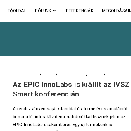
FŐOLDAL
RÓLUNK
REFERENCIÁK
MEGOLDÁSAI
ADATELEMZÉS
/
CIKKEK
/
DIGITALIZÁCIÓ
/
EVENTS
/
LOGISZTIKA
Az EPIC InnoLabs is kiállít az IVSZ
Smart konferencián
A rendezvényen saját standdal és termelési szimulációt
bemutató, interakítv demonstrációkkal lesznek jelen az
EPIC InnoLabs szakemberei. Egy új termékünk is