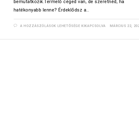
bemutatkozik.Termelő céged van, de szeretnéd, ha
hatékonyabb lenne? Érdeklődsz a…
A HOZZÁSZÓLÁSOK LEHETŐSÉGE KIKAPCSOLVA
MÁRCIUS 22, 20