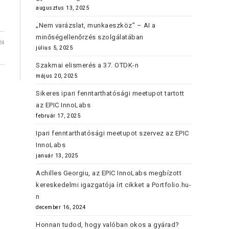
augusztus 13, 2025
„Nem varázslat, munkaeszköz” – AI a
minőségellenőrzés szolgálatában
24
július 5, 2025
Szakmai elismerés a 37. OTDK-n
május 20, 2025
Sikeres ipari fenntarthatósági meetupot tartott
az EPIC InnoLabs
február 17, 2025
Ipari fenntarthatósági meetupot szervez az EPIC
InnoLabs
január 13, 2025
Achilles Georgiu, az EPIC InnoLabs megbízott
kereskedelmi igazgatója írt cikket a Portfolio.hu-
n
december 16, 2024
Honnan tudod, hogy valóban okos a gyárad?