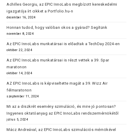
Achilles Georgiu, az EPIC InnoLabs megbízott kereskedelmi
igazgatója írt cikket a Portfolio.hu-n
december 16, 2024
Honnan tudod, hogy valóban okos a gyárad? Segítünk
november 8, 2024
Az EPIC InnoLabs munkatársai is előadtak a TechDay 2024-en
október 22, 2024
Az EPIC InnoLabs munkatársai is részt vettek a 39. Spar
maratonon
október 14, 2024
AZ EPIC InnoLabs is képviseltette magát a 39. Wizz Air
félmaratonon
szeptember 11, 2024
Mi az a diszkrét esemény szimuláció, és mire jó pontosan?
Ingyenes oktatóanyag az EPIC InnoLabs rendszermérnökétől
július 5, 2024
Mácz Andreával, az EPIC InnoLabs szimulációs mérnökével