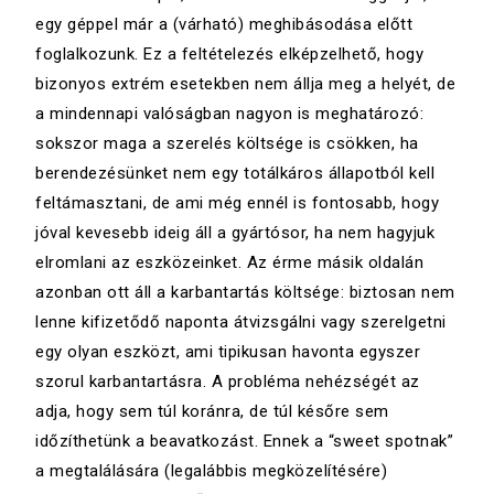
egy géppel már a (várható) meghibásodása előtt
foglalkozunk. Ez a feltételezés elképzelhető, hogy
bizonyos extrém esetekben nem állja meg a helyét, de
a mindennapi valóságban nagyon is meghatározó:
sokszor maga a szerelés költsége is csökken, ha
berendezésünket nem egy totálkáros állapotból kell
feltámasztani, de ami még ennél is fontosabb, hogy
jóval kevesebb ideig áll a gyártósor, ha nem hagyjuk
elromlani az eszközeinket. Az érme másik oldalán
azonban ott áll a karbantartás költsége: biztosan nem
lenne kifizetődő naponta átvizsgálni vagy szerelgetni
egy olyan eszközt, ami tipikusan havonta egyszer
szorul karbantartásra. A probléma nehézségét az
adja, hogy sem túl koránra, de túl későre sem
időzíthetünk a beavatkozást. Ennek a “sweet spotnak”
a megtalálására (legalábbis megközelítésére)