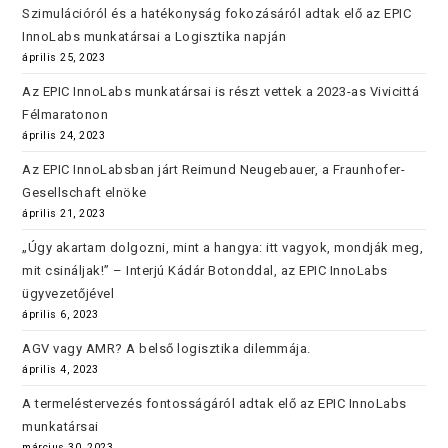
Szimulációról és a hatékonyság fokozásáról adtak elő az EPIC
InnoLabs munkatársai a Logisztika napján
április 25, 2023
Az EPIC InnoLabs munkatársai is részt vettek a 2023-as Vivicittá
Félmaratonon
április 24, 2023
Az EPIC InnoLabsban járt Reimund Neugebauer, a Fraunhofer-
Gesellschaft elnöke
április 21, 2023
„Úgy akartam dolgozni, mint a hangya: itt vagyok, mondják meg,
mit csináljak!” – Interjú Kádár Botonddal, az EPIC InnoLabs
ügyvezetőjével
április 6, 2023
AGV vagy AMR? A belső logisztika dilemmája.
április 4, 2023
A termeléstervezés fontosságáról adtak elő az EPIC InnoLabs
munkatársai
március 30, 2023