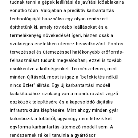
tudnak tenni a gépek leállítási és javítási időablakaira
vonatkozóan. Valójában a prediktív karbantartás
technológiáját használva egy olyan rendszert
építhetünk ki, amely rövidebb leállásokat és a
termelékenyég növekedését ígéri, hiszen csak a
szükséges esetekben ütemez beavatkozást. Pontos
tervezéssel és ütemezéssel hatékonyabb erőforrás-
felhasználást tudunk megvalósítani, ezzel is tovább
csökkentve a költségeinket. Természetesen, mint
minden újításnál, most is igaz a “befektetés nélkül
nincs üzlet” állítás. Egy új karbantartási modell
kialakításához szükség van a monitorozást végző
eszközök telepítésére és a kapcsolódó digitális
infrastruktúra kiépítésére. Mint ahogy minden gyár
különbözik a többitől, ugyanúgy nem létezik két
egyforma karbantartás-ütemező modell sem. A
rendszernek rá kell tanulnia a gyártósor