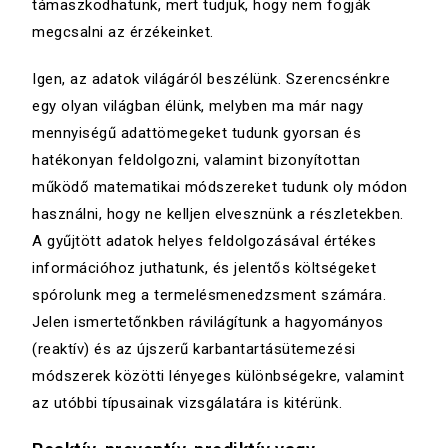
támaszkodhatunk, mert tudjuk, hogy nem fogják
megcsalni az érzékeinket.
Igen, az adatok világáról beszélünk. Szerencsénkre
egy olyan világban élünk, melyben ma már nagy
mennyiségű adattömegeket tudunk gyorsan és
hatékonyan feldolgozni, valamint bizonyítottan
működő matematikai módszereket tudunk oly módon
használni, hogy ne kelljen elvesznünk a részletekben.
A gyűjtött adatok helyes feldolgozásával értékes
információhoz juthatunk, és jelentős költségeket
spórolunk meg a termelésmenedzsment számára.
Jelen ismertetőnkben rávilágítunk a hagyományos
(reaktív) és az újszerű karbantartásütemezési
módszerek közötti lényeges különbségekre, valamint
az utóbbi típusainak vizsgálatára is kitérünk.