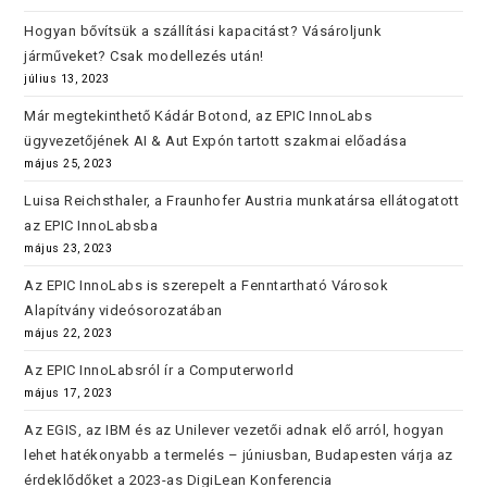
Hogyan bővítsük a szállítási kapacitást? Vásároljunk
járműveket? Csak modellezés után!
július 13, 2023
Már megtekinthető Kádár Botond, az EPIC InnoLabs
ügyvezetőjének AI & Aut Expón tartott szakmai előadása
május 25, 2023
Luisa Reichsthaler, a Fraunhofer Austria munkatársa ellátogatott
az EPIC InnoLabsba
május 23, 2023
Az EPIC InnoLabs is szerepelt a Fenntartható Városok
Alapítvány videósorozatában
május 22, 2023
Az EPIC InnoLabsról ír a Computerworld
május 17, 2023
Az EGIS, az IBM és az Unilever vezetői adnak elő arról, hogyan
lehet hatékonyabb a termelés – júniusban, Budapesten várja az
érdeklődőket a 2023-as DigiLean Konferencia