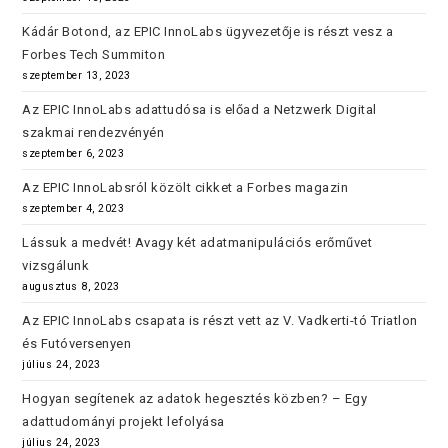
Kádár Botond, az EPIC InnoLabs ügyvezetője is részt vesz a
Forbes Tech Summiton
szeptember 13, 2023
Az EPIC InnoLabs adattudósa is előad a Netzwerk Digital
szakmai rendezvényén
szeptember 6, 2023
Az EPIC InnoLabsról közölt cikket a Forbes magazin
szeptember 4, 2023
Lássuk a medvét! Avagy két adatmanipulációs erőművet
vizsgálunk
augusztus 8, 2023
Az EPIC InnoLabs csapata is részt vett az V. Vadkerti-tó Triatlon
és Futóversenyen
július 24, 2023
Hogyan segítenek az adatok hegesztés közben? – Egy
adattudományi projekt lefolyása
július 24, 2023