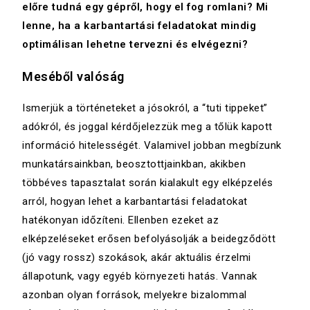
előre tudná egy gépről, hogy el fog romlani? Mi
lenne, ha a karbantartási feladatokat mindig
optimálisan lehetne tervezni és elvégezni?
Meséből valóság
Ismerjük a történeteket a jósokról, a “tuti tippeket”
adókról, és joggal kérdőjelezzük meg a tőlük kapott
információ hitelességét. Valamivel jobban megbízunk
munkatársainkban, beosztottjainkban, akikben
többéves tapasztalat során kialakult egy elképzelés
arról, hogyan lehet a karbantartási feladatokat
hatékonyan időzíteni. Ellenben ezeket az
elképzeléseket erősen befolyásolják a beidegződött
(jó vagy rossz) szokások, akár aktuális érzelmi
állapotunk, vagy egyéb környezeti hatás. Vannak
azonban olyan források, melyekre bizalommal