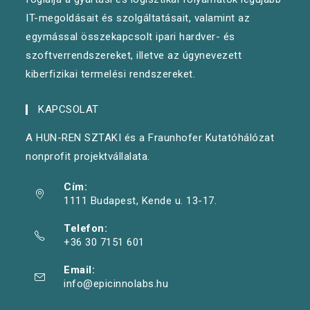
IT-megoldásait és szolgáltatásait, valamint az
egymással összekapcsolt ipari hardver- és
szoftverrendszereket, illetve az úgynevezett
kiberfizikai termelési rendszereket.
KAPCSOLAT
A HUN-REN SZTAKI és a Fraunhofer Kutatóhálózat
nonprofit projektvállalata.
Cím:
1111 Budapest, Kende u. 13-17.
Telefon:
+36 30 7151 601
Email:
info@epicinnolabs.hu