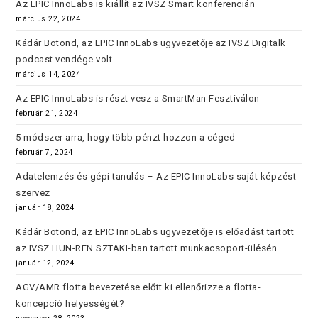
Az EPIC InnoLabs is kiállít az IVSZ Smart konferencián
március 22, 2024
Kádár Botond, az EPIC InnoLabs ügyvezetője az IVSZ Digitalk
podcast vendége volt
március 14, 2024
Az EPIC InnoLabs is részt vesz a SmartMan Fesztiválon
február 21, 2024
5 módszer arra, hogy több pénzt hozzon a céged
február 7, 2024
Adatelemzés és gépi tanulás – Az EPIC InnoLabs saját képzést
szervez
január 18, 2024
Kádár Botond, az EPIC InnoLabs ügyvezetője is előadást tartott
az IVSZ HUN-REN SZTAKI-ban tartott munkacsoport-ülésén
január 12, 2024
AGV/AMR flotta bevezetése előtt ki ellenőrizze a flotta-
koncepció helyességét?