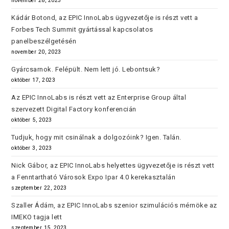
november 28, 2023
Kádár Botond, az EPIC InnoLabs ügyvezetője is részt vett a
Forbes Tech Summit gyártással kapcsolatos
panelbeszélgetésén
november 20, 2023
Gyárcsarnok. Felépült. Nem lett jó. Lebontsuk?
október 17, 2023
Az EPIC InnoLabs is részt vett az Enterprise Group által
szervezett Digital Factory konferencián
október 5, 2023
Tudjuk, hogy mit csinálnak a dolgozóink? Igen. Talán.
október 3, 2023
Nick Gábor, az EPIC InnoLabs helyettes ügyvezetője is részt vett
a Fenntartható Városok Expo Ipar 4.0 kerekasztalán
szeptember 22, 2023
Szaller Ádám, az EPIC InnoLabs szenior szimulációs mérnöke az
IMEKO tagja lett
szeptember 15, 2023