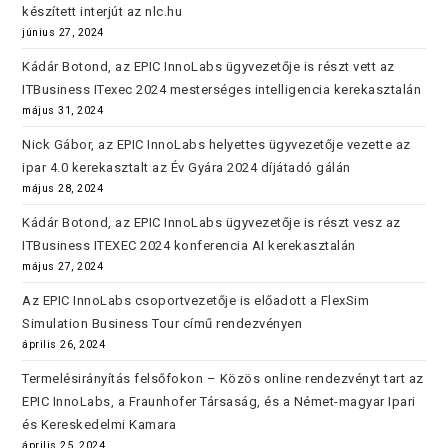
készített interjút az nlc.hu
június 27, 2024
Kádár Botond, az EPIC InnoLabs ügyvezetője is részt vett az
ITBusiness ITexec 2024 mesterséges intelligencia kerekasztalán
május 31, 2024
Nick Gábor, az EPIC InnoLabs helyettes ügyvezetője vezette az
ipar 4.0 kerekasztalt az Év Gyára 2024 díjátadó gálán
május 28, 2024
Kádár Botond, az EPIC InnoLabs ügyvezetője is részt vesz az
ITBusiness ITEXEC 2024 konferencia AI kerekasztalán
május 27, 2024
Az EPIC InnoLabs csoportvezetője is előadott a FlexSim
Simulation Business Tour című rendezvényen
április 26, 2024
Termelésirányítás felsőfokon – Közös online rendezvényt tart az
EPIC InnoLabs, a Fraunhofer Társaság, és a Német-magyar Ipari
és Kereskedelmi Kamara
április 25, 2024