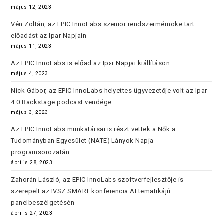
május 12, 2023
Vén Zoltán, az EPIC InnoLabs szenior rendszermérnöke tart
előadást az Ipar Napjain
május 11, 2023
Az EPIC InnoLabs is előad az Ipar Napjai kiállításon
május 4, 2023
Nick Gábor, az EPIC InnoLabs helyettes ügyvezetője volt az Ipar
4.0 Backstage podcast vendége
május 3, 2023
Az EPIC InnoLabs munkatársai is részt vettek a Nők a
Tudományban Egyesület (NATE) Lányok Napja
programsorozatán
április 28, 2023
Zahorán László, az EPIC InnoLabs szoftverfejlesztője is
szerepelt az IVSZ SMART konferencia AI tematikájú
panelbeszélgetésén
április 27, 2023