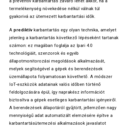
a preventív karbantartás zavaró lehet akkor, ha a
termelékenység növekedése nélkül válnak túl
gyakorivá az ütemezett karbantartási idők.
A
prediktív
karbantartás egy olyan technika, amelyet
jelenleg a karbantartás következő lépéseként tartanak
számon: ez magában foglalja az Ipari 4.0
technológiáit, szenzorok és egyéb
állapotmonitorozási megoldások alkalmazását,
melyek segítségével a gépek és berendezések
üzemállapota folyamatosan követhető. A módszer
IoT-eszközök adatainak valós időben történő
feldolgozására épül, így naprakész információt
biztosítva a gépek esetleges karbantartási igényeiről.
A berendezések állapotáról gyűjtött, jellemzően nagy
mennyiségű adat automatizált elemzésére építve a
karbantartásütemezési alkalmazások javaslatot