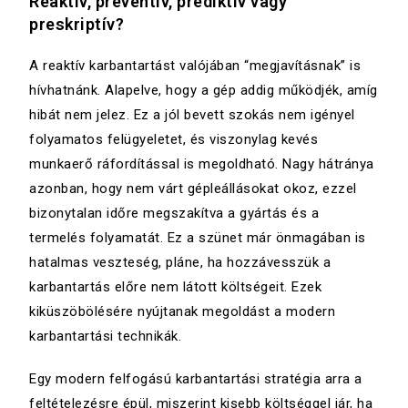
Reaktív, preventív, prediktív vagy
preskriptív?
A reaktív karbantartást valójában “megjavításnak” is
hívhatnánk. Alapelve, hogy a gép addig működjék, amíg
hibát nem jelez. Ez a jól bevett szokás nem igényel
folyamatos felügyeletet, és viszonylag kevés
munkaerő ráfordítással is megoldható. Nagy hátránya
azonban, hogy nem várt gépleállásokat okoz, ezzel
bizonytalan időre megszakítva a gyártás és a
termelés folyamatát. Ez a szünet már önmagában is
hatalmas veszteség, pláne, ha hozzávesszük a
karbantartás előre nem látott költségeit. Ezek
kiküszöbölésére nyújtanak megoldást a modern
karbantartási technikák.
Egy modern felfogású karbantartási stratégia arra a
feltételezésre épül, miszerint kisebb költséggel jár, ha