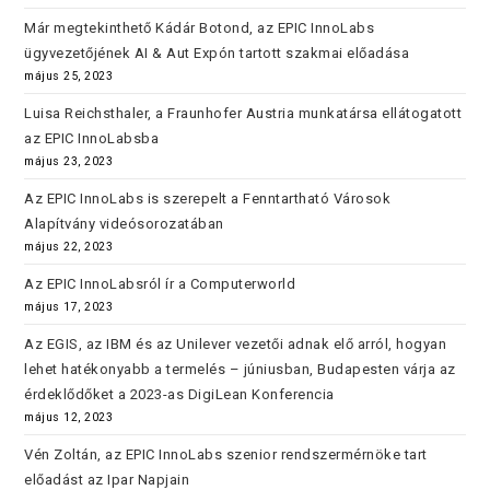
Már megtekinthető Kádár Botond, az EPIC InnoLabs
ügyvezetőjének AI & Aut Expón tartott szakmai előadása
május 25, 2023
Luisa Reichsthaler, a Fraunhofer Austria munkatársa ellátogatott
az EPIC InnoLabsba
május 23, 2023
Az EPIC InnoLabs is szerepelt a Fenntartható Városok
Alapítvány videósorozatában
május 22, 2023
Az EPIC InnoLabsról ír a Computerworld
május 17, 2023
Az EGIS, az IBM és az Unilever vezetői adnak elő arról, hogyan
lehet hatékonyabb a termelés – júniusban, Budapesten várja az
érdeklődőket a 2023-as DigiLean Konferencia
május 12, 2023
Vén Zoltán, az EPIC InnoLabs szenior rendszermérnöke tart
előadást az Ipar Napjain