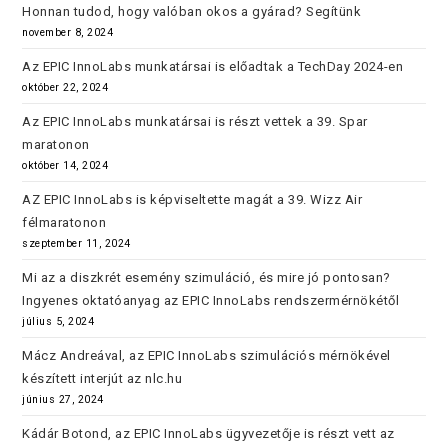
Honnan tudod, hogy valóban okos a gyárad? Segítünk
november 8, 2024
Az EPIC InnoLabs munkatársai is előadtak a TechDay 2024-en
október 22, 2024
Az EPIC InnoLabs munkatársai is részt vettek a 39. Spar
maratonon
október 14, 2024
AZ EPIC InnoLabs is képviseltette magát a 39. Wizz Air
félmaratonon
szeptember 11, 2024
Mi az a diszkrét esemény szimuláció, és mire jó pontosan?
Ingyenes oktatóanyag az EPIC InnoLabs rendszermérnökétől
július 5, 2024
Mácz Andreával, az EPIC InnoLabs szimulációs mérnökével
készített interjút az nlc.hu
június 27, 2024
Kádár Botond, az EPIC InnoLabs ügyvezetője is részt vett az