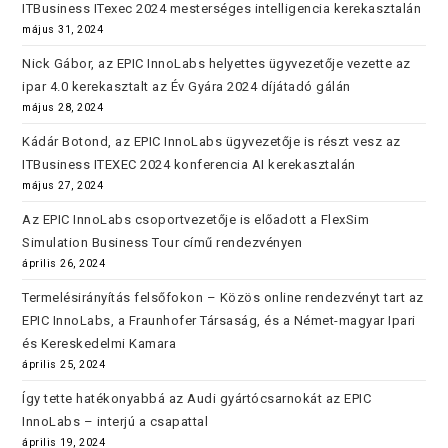
ITBusiness ITexec 2024 mesterséges intelligencia kerekasztalán
május 31, 2024
Nick Gábor, az EPIC InnoLabs helyettes ügyvezetője vezette az
ipar 4.0 kerekasztalt az Év Gyára 2024 díjátadó gálán
május 28, 2024
Kádár Botond, az EPIC InnoLabs ügyvezetője is részt vesz az
ITBusiness ITEXEC 2024 konferencia AI kerekasztalán
május 27, 2024
Az EPIC InnoLabs csoportvezetője is előadott a FlexSim
Simulation Business Tour című rendezvényen
április 26, 2024
Termelésirányítás felsőfokon – Közös online rendezvényt tart az
EPIC InnoLabs, a Fraunhofer Társaság, és a Német-magyar Ipari
és Kereskedelmi Kamara
április 25, 2024
Így tette hatékonyabbá az Audi gyártócsarnokát az EPIC
InnoLabs – interjú a csapattal
április 19, 2024