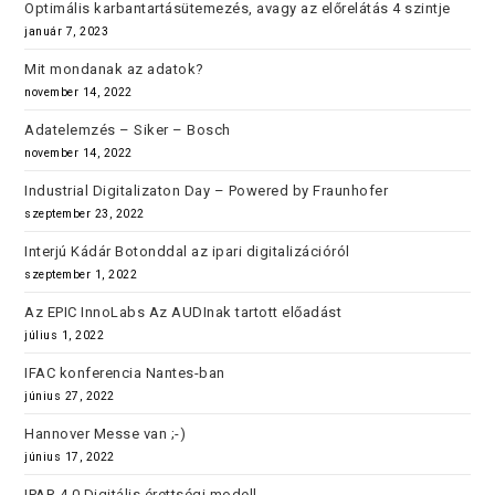
Optimális karbantartásütemezés, avagy az előrelátás 4 szintje
január 7, 2023
Mit mondanak az adatok?
november 14, 2022
Adatelemzés – Siker – Bosch
november 14, 2022
Industrial Digitalizaton Day – Powered by Fraunhofer
szeptember 23, 2022
Interjú Kádár Botonddal az ipari digitalizációról
szeptember 1, 2022
Az EPIC InnoLabs Az AUDInak tartott előadást
július 1, 2022
IFAC konferencia Nantes-ban
június 27, 2022
Hannover Messe van ;-)
június 17, 2022
IPAR 4.0 Digitális érettségi modell