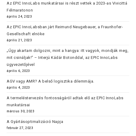
Az EPIC InnoLabs munkatársai is részt vettek a 2023-as Vivicittá
Félmaratonon
április 24, 2023
Az EPIC InnoLabsban járt Reimund Neugebauer, a Fraunhofer-
Gesellschaft elnöke
április 21, 2023
„Úgy akartam dolgozni, mint a hangya: itt vagyok, mondják meg,
mit csináljak!” – Interjú Kádár Botonddal, az EPIC InnoLabs
ügyvezetőjével
április 6, 2023
AGV vagy AMR? A belső logisztika dilemmája.
április 4, 2023
A termeléstervezés fontosságáról adtak elő az EPIC InnoLabs
munkatársai
március 30, 2023
A Gyártásoptimalizáció Napja
február 27, 2023