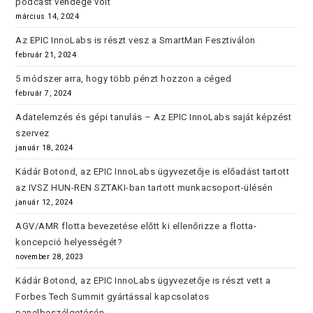
podcast vendége volt
március 14, 2024
Az EPIC InnoLabs is részt vesz a SmartMan Fesztiválon
február 21, 2024
5 módszer arra, hogy több pénzt hozzon a céged
február 7, 2024
Adatelemzés és gépi tanulás – Az EPIC InnoLabs saját képzést
szervez
január 18, 2024
Kádár Botond, az EPIC InnoLabs ügyvezetője is előadást tartott
az IVSZ HUN-REN SZTAKI-ban tartott munkacsoport-ülésén
január 12, 2024
AGV/AMR flotta bevezetése előtt ki ellenőrizze a flotta-
koncepció helyességét?
november 28, 2023
Kádár Botond, az EPIC InnoLabs ügyvezetője is részt vett a
Forbes Tech Summit gyártással kapcsolatos
panelbeszélgetésén