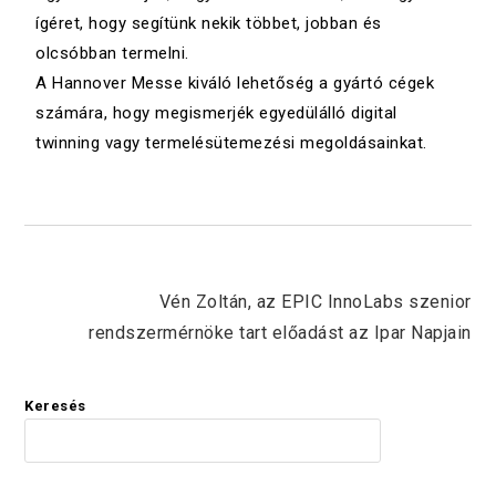
ígéret, hogy segítünk nekik többet, jobban és
olcsóbban termelni.
A Hannover Messe kiváló lehetőség a gyártó cégek
számára, hogy megismerjék egyedülálló digital
twinning vagy termelésütemezési megoldásainkat.
Next Post
Vén Zoltán, az EPIC InnoLabs szenior
rendszermérnöke tart előadást az Ipar Napjain
Keresés
KERES