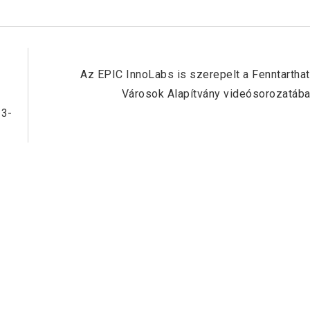
Next Post
Az EPIC InnoLabs is szerepelt a Fenntartha
Városok Alapítvány videósorozatáb
23-