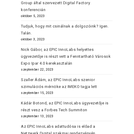
Group által szervezett Digital Factory
konferencián
október 5, 2023
Tudjuk, hogy mit csinálnak a dolgozóink? Igen.
Talán.
október 3, 2023
Nick Gábor, az EPIC InnoLabs helyettes
ügyvezetője is részt vett a Fenntartható Városok
Expo Ipar 4.0 kerekasztalán
szeptember 22, 2023
Szaller Ádám, az EPIC InnoLabs szenior
szimulációs mérnöke az IMEKO tagja lett
szeptember 15, 2023
Kádár Botond, az EPIC InnoLabs ügyvezetője is
részt vesz a Forbes Tech Summiton
szeptember 13, 2023
Az EPIC InnoLabs adattudósa is előad a
Netzwerk Digital szakmai rendezvényén