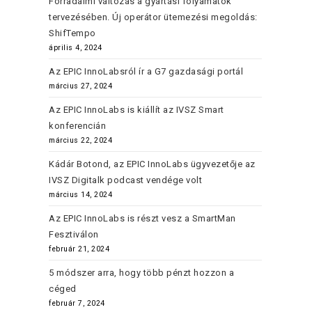
Forradalmi változás a gyártási folyamatok
tervezésében. Új operátor ütemezési megoldás:
ShifTempo
április 4, 2024
Az EPIC InnoLabsról ír a G7 gazdasági portál
március 27, 2024
Az EPIC InnoLabs is kiállít az IVSZ Smart
konferencián
március 22, 2024
Kádár Botond, az EPIC InnoLabs ügyvezetője az
IVSZ Digitalk podcast vendége volt
március 14, 2024
Az EPIC InnoLabs is részt vesz a SmartMan
Fesztiválon
február 21, 2024
5 módszer arra, hogy több pénzt hozzon a
céged
február 7, 2024