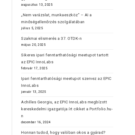
augusztus 13, 2025
„Nem varázslat, munkaeszköz” – AI a
minőségellenőrzés szolgálatában
július 5, 2025
Szakmai elismerés a 37. OTDK-n
május 20, 2025
Sikeres ipari fenntarthatósági meetupot tartott
az EPIC InnoLabs
február 17, 2025
Ipari fenntarthatósági meetupot szervez az EPIC
InnoLabs
január 13, 2025
Achilles Georgiu, az EPIC InnoLabs megbízott
kereskedelmi igazgatója írt cikket a Portfolio.hu-
n
december 16, 2024
Honnan tudod, hogy valóban okos a gyárad?