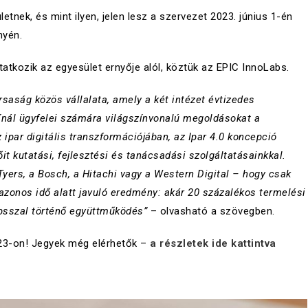
tnek, és mint ilyen, jelen lesz a szervezet 2023. június 1-én
nyén.
tkozik az egyesület ernyője alól, köztük az EPIC InnoLabs.
saság közös vállalata, amely a két intézet évtizedes
nál ügyfelei számára világszínvonalú megoldásokat a
 ipar digitális transzformációjában, az Ipar 4.0 koncepció
it kutatási, fejlesztési és tanácsadási szolgáltatásainkkal.
Tyers, a Bosch, a Hitachi vagy a Western Digital – hogy csak
zonos idő alatt javuló eredmény: akár 20 százalékos termelési
bsszal történő együttműködés”
– olvasható a szövegben.
023-on! Jegyek még elérhetők –
a részletek ide kattintva