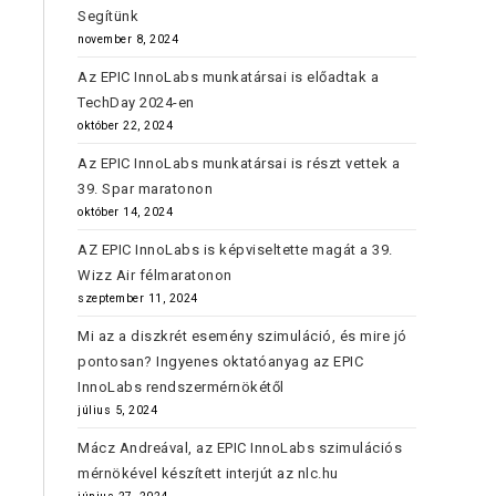
Segítünk
november 8, 2024
Az EPIC InnoLabs munkatársai is előadtak a
TechDay 2024-en
október 22, 2024
Az EPIC InnoLabs munkatársai is részt vettek a
39. Spar maratonon
október 14, 2024
AZ EPIC InnoLabs is képviseltette magát a 39.
Wizz Air félmaratonon
szeptember 11, 2024
Mi az a diszkrét esemény szimuláció, és mire jó
pontosan? Ingyenes oktatóanyag az EPIC
InnoLabs rendszermérnökétől
július 5, 2024
Mácz Andreával, az EPIC InnoLabs szimulációs
mérnökével készített interjút az nlc.hu