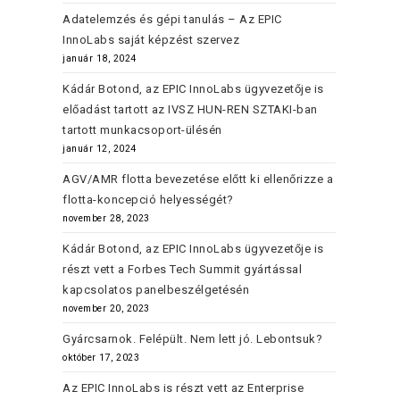
Adatelemzés és gépi tanulás – Az EPIC
InnoLabs saját képzést szervez
január 18, 2024
Kádár Botond, az EPIC InnoLabs ügyvezetője is
előadást tartott az IVSZ HUN-REN SZTAKI-ban
tartott munkacsoport-ülésén
január 12, 2024
AGV/AMR flotta bevezetése előtt ki ellenőrizze a
flotta-koncepció helyességét?
november 28, 2023
Kádár Botond, az EPIC InnoLabs ügyvezetője is
részt vett a Forbes Tech Summit gyártással
kapcsolatos panelbeszélgetésén
november 20, 2023
Gyárcsarnok. Felépült. Nem lett jó. Lebontsuk?
október 17, 2023
Az EPIC InnoLabs is részt vett az Enterprise