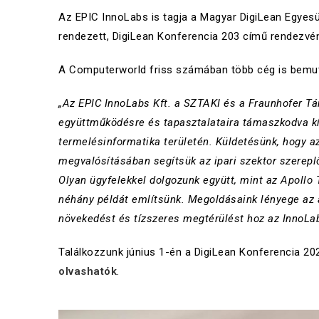
Az EPIC InnoLabs is tagja a Magyar DigiLean Egyesüle
rendezett, DigiLean Konferencia 203 című rendezvé
A Computerworld friss számában több cég is bemuta
„Az EPIC InnoLabs Kft. a SZTAKI és a Fraunhofer Tár
együttműködésre és tapasztalataira támaszkodva kí
termelésinformatika területén. Küldetésünk, hogy az
megvalósításában segítsük az ipari szektor szereplő
Olyan ügyfelekkel dolgozunk együtt, mint az Apollo 
néhány példát említsünk. Megoldásaink lényege az a
növekedést és tízszeres megtérülést hoz az InnoLa
Találkozzunk június 1-én a DigiLean Konferencia 2
olvashatók
.