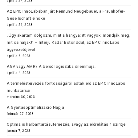
április 24, 2023
Az EPIC InnoLabsban járt Reimund Neugebauer, a Fraunhofer-
Gesellschaft elnöke
április 21, 2023
„Úgy akartam dolgozni, mint a hangya: itt vagyok, mondják meg,
mit csináljak!” – Interjú Kádár Botonddal, az EPIC InnoLabs
ügyvezetőjével
április 6, 2023
AGV vagy AMR? A belső logisztika dilemmája.
április 4, 2023
A termeléstervezés fontosságáról adtak elő az EPIC InnoLabs
munkatársai
március 30, 2023
A Gyártásoptimalizáció Napja
február 27, 2023
Optimális karbantartásütemezés, avagy az előrelátás 4 szintje
január 7, 2023