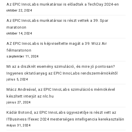
Az EPIC InnoLabs munkatársai is előadtak a TechDay 2024-en
október 22, 2024
Az EPIC InnoLabs munkatársai is részt vettek a 39. Spar
maratonon
október 14, 2024
AZ EPIC InnoLabs is képviseltette magát a 39. Wizz Air
félmaratonon
szeptember 11, 2024
Mi az a diszkrét esemény szimuláció, és mire jó pontosan?
Ingyenes oktatóanyag az EPIC InnoLabs rendszermérnökétől
július 5, 2024
Mácz Andreával, az EPIC InnoLabs szimulációs mérnökével
készített interjút az nlc.hu
június 27, 2024
Kádár Botond, az EPIC InnoLabs ügyvezetője is részt vett az
ITBusiness ITexec 2024 mesterséges intelligencia kerekasztalán
május 31, 2024