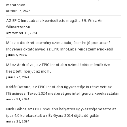
maratonon
október 14, 2024
AZ EPIC InnoLabs is képviseltette magát a 39. Wizz Air
félmaratonon
szeptember 11, 2024
Mi az a diszkrét esemény szimuláció, és mire jó pontosan?
Ingyenes oktatóanyag az EPIC InnoLabs rendszermérnökétől
július 5, 2024
Mácz Andreával, az EPIC InnoLabs szimulációs mérnökével
készített interjút az nlc.hu
június 27, 2024
Kádár Botond, az EPIC InnoLabs ügyvezetője is részt vett az
ITBusiness ITexec 2024 mesterséges intelligencia kerekasztalán
május 31, 2024
Nick Gábor, az EPIC InnoLabs helyettes ügyvezetője vezette az
ipar 4.0 kerekasztalt az Év Gyára 2024 díjátadó gálán
május 28, 2024