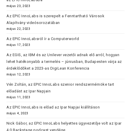
május 23, 2023
Az EPIC InnoLabs is szerepelt a Fenntartható Városok
Alapítvány videósorozatában
május 22, 2023
Az EPIC InnoLabsról ír a Computerworld
május 17, 2023
Az EGIS, az IBM és az Unilever vezetői adnak elő arról, hogyan
lehet hatékonyabb a termelés – júniusban, Budapesten várja az
érdeklődőket a 2023-as DigiLean Konferencia
május 12, 2023
Vén Zoltán, az EPIC InnoLabs szenior rendszermérnöke tart
előadást az Ipar Napjain
május 11, 2023
Az EPIC InnoLabs is előad az Ipar Napjai kiállításon
május 4, 2023
Nick Gábor, az EPIC InnoLabs helyettes ügyvezetője volt az Ipar
4.0 Backstage podcast vendége