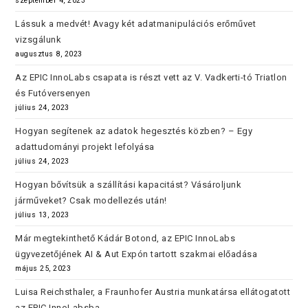
szeptember 4, 2023
Lássuk a medvét! Avagy két adatmanipulációs erőművet
vizsgálunk
augusztus 8, 2023
Az EPIC InnoLabs csapata is részt vett az V. Vadkerti-tó Triatlon
és Futóversenyen
július 24, 2023
Hogyan segítenek az adatok hegesztés közben? – Egy
adattudományi projekt lefolyása
július 24, 2023
Hogyan bővítsük a szállítási kapacitást? Vásároljunk
járműveket? Csak modellezés után!
július 13, 2023
Már megtekinthető Kádár Botond, az EPIC InnoLabs
ügyvezetőjének AI & Aut Expón tartott szakmai előadása
május 25, 2023
Luisa Reichsthaler, a Fraunhofer Austria munkatársa ellátogatott
az EPIC InnoLabsba