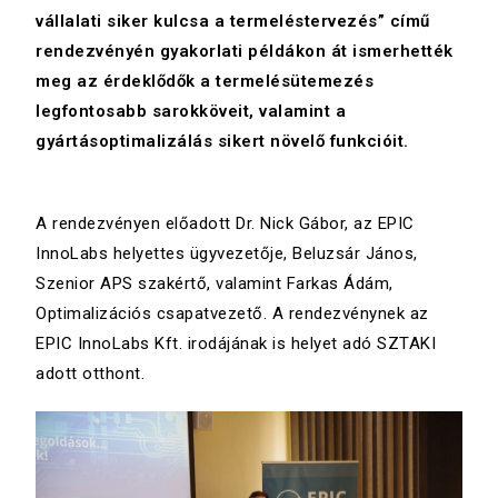
vállalati siker kulcsa a termeléstervezés” című
rendezvényén gyakorlati példákon át ismerhették
meg az érdeklődők a termelésütemezés
legfontosabb sarokköveit, valamint a
gyártásoptimalizálás sikert növelő funkcióit.
A rendezvényen előadott Dr. Nick Gábor, az EPIC
InnoLabs helyettes ügyvezetője, Beluzsár János,
Szenior APS szakértő, valamint Farkas Ádám,
Optimalizációs csapatvezető. A rendezvénynek az
EPIC InnoLabs Kft. irodájának is helyet adó SZTAKI
adott otthont.