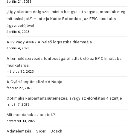
április 21, 2023
„Úgy akartam dolgozni, mint a hangya: itt vagyok, mondják meg,
mit csináljak!” – Interjú Kádár Botonddal, az EPIC InnoLabs
ügyvezetőjével
április 6, 2023
AGV vagy AMR? A belső logisztika dilemmája.
április 4, 2023
A termeléstervezés fontosságáról adtak elő az EPIC InnoLabs
munkatársai
március 30, 2023
A Gyártásoptimalizáció Napja
február 27, 2023
Optimális karbantartásütemezés, avagy az előrelátás 4 szintje
január 7, 2023
Mit mondanak az adatok?
november 14, 2022
Adatelemzés – Siker – Bosch