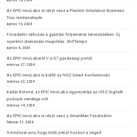
április 18, 2024
Az EPIC InnoLabs is részt vesz a FlexSim Simulation Business
Tour rendezvényén
április 10, 2024
Forradalmi változás a gyártási folyamatok tervezésében. Új
operátor ütemezési megoldás: ShifTempo
április 4, 2024
Az EPIC InnoLabsról ír a G7 gazdasági portál
március 27, 2024
Az EPIC InnoLabs is kiállít az IVSZ Smart konferencián
március 22, 2024
Kádár Botond, az EPIC InnoLabs ügyvezetője az IVSZ Digitalk
podcast vendége volt
március 14, 2024
Az EPIC InnoLabs is részt vesz a SmartMan Fesztiválon
február 21, 2024
5 módszer arra, hogy több pénzt hozzon a céged