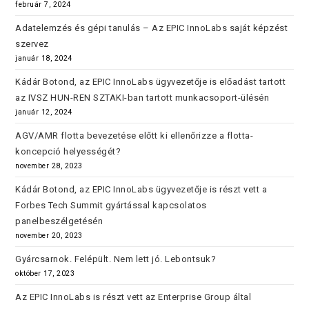
február 7, 2024
Adatelemzés és gépi tanulás – Az EPIC InnoLabs saját képzést
szervez
január 18, 2024
Kádár Botond, az EPIC InnoLabs ügyvezetője is előadást tartott
az IVSZ HUN-REN SZTAKI-ban tartott munkacsoport-ülésén
január 12, 2024
AGV/AMR flotta bevezetése előtt ki ellenőrizze a flotta-
koncepció helyességét?
november 28, 2023
Kádár Botond, az EPIC InnoLabs ügyvezetője is részt vett a
Forbes Tech Summit gyártással kapcsolatos
panelbeszélgetésén
november 20, 2023
Gyárcsarnok. Felépült. Nem lett jó. Lebontsuk?
október 17, 2023
Az EPIC InnoLabs is részt vett az Enterprise Group által