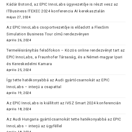
Kádár Botond, az EPIC InnoLabs ügyvezetője is részt vesz az
ITBusiness ITEXEC 2024 konferencia AI kerekasztalán
május 27, 2024
Az EPIC InnoLabs csoportvezetője is előadott a FlexSim
Simulation Business Tour című rendezvényen
április 26, 2024
Termelésirányítás felsőfokon – Közös online rendezvényt tart az
EPIC InnoLabs, a Fraunhofer Társaság, és a Német-magyar Ipari
és Kereskedelmi Kamara
április 25, 2024
Így tette hatékonyabbá az Audi gyártócsarnokát az EPIC
InnoLabs – interjú a csapattal
április 19, 2024
Az EPIC InnoLabs is kiállított az IVSZ Smart 2024 konferencián
április 18, 2024
Az Audi Hungaria gyártócsarnokát tette hatékonyabbá az EPIC
InnoLabs – interjú az ügyféllel