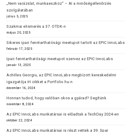
„Nem varázslat, munkaeszköz” – AI a minőségellenőrzés
szolgálatában
július 5, 2025
Szakmai elismerés a 37. OTDK-n
május 20, 2025
Sikeres ipari fenntarthatósági meetupot tartott az EPIC InnoLabs
február 17, 2025
Ipari fenntarthatósági meetupot szervez az EPIC InnoLabs
január 13, 2025
Achilles Georgiu, az EPIC InnoLabs megbízott kereskedelmi
igazgatója írt cikket a Portfolio.hu-n
december 16, 2024
Honnan tudod, hogy valóban okos a gyárad? Segítünk
november 8, 2024
Az EPIC InnoLabs munkatársai is előadtak a TechDay 2024-en
október 22, 2024
Az EPIC InnoLabs munkatársai is részt vettek a 39. Spar