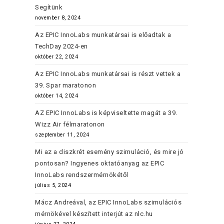
Segítünk
november 8, 2024
Az EPIC InnoLabs munkatársai is előadtak a
TechDay 2024-en
október 22, 2024
Az EPIC InnoLabs munkatársai is részt vettek a
39. Spar maratonon
október 14, 2024
AZ EPIC InnoLabs is képviseltette magát a 39.
Wizz Air félmaratonon
szeptember 11, 2024
Mi az a diszkrét esemény szimuláció, és mire jó
pontosan? Ingyenes oktatóanyag az EPIC
InnoLabs rendszermérnökétől
július 5, 2024
Mácz Andreával, az EPIC InnoLabs szimulációs
mérnökével készített interjút az nlc.hu