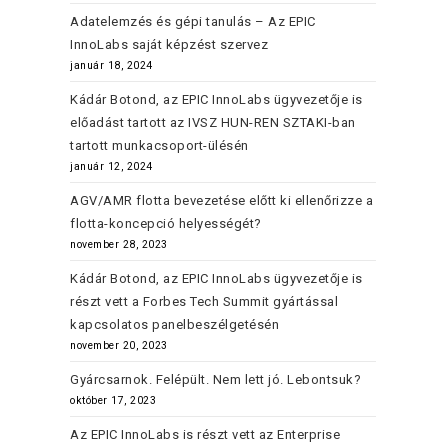
Adatelemzés és gépi tanulás – Az EPIC
InnoLabs saját képzést szervez
január 18, 2024
Kádár Botond, az EPIC InnoLabs ügyvezetője is
előadást tartott az IVSZ HUN-REN SZTAKI-ban
tartott munkacsoport-ülésén
január 12, 2024
AGV/AMR flotta bevezetése előtt ki ellenőrizze a
flotta-koncepció helyességét?
november 28, 2023
Kádár Botond, az EPIC InnoLabs ügyvezetője is
részt vett a Forbes Tech Summit gyártással
kapcsolatos panelbeszélgetésén
november 20, 2023
Gyárcsarnok. Felépült. Nem lett jó. Lebontsuk?
október 17, 2023
Az EPIC InnoLabs is részt vett az Enterprise