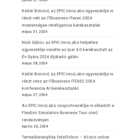
június 27, 2024
Kádár Botond, az EPIC InnoLabs ügyvezetője is
részt vett az ITBusiness ITexec 2024
mesterséges intelligencia kerekasztalán
május 31, 2024
Nick Gábor, az EPIC InnoLabs helyettes
ügyvezetője vezette az ipar 4.0 kerekasztalt az
Év Gyára 2024 díjátadó gálán
május 28, 2024
Kádár Botond, az EPIC InnoLabs ügyvezetője is
részt vesz az ITBusiness ITEXEC 2024
konferencia AI kerekasztalán
május 27, 2024
Az EPIC InnoLabs csoportvezetője is előadott a
FlexSim Simulation Business Tour című
rendezvényen
április 26, 2024
Termelésirányítás felsőfokon – Közös online