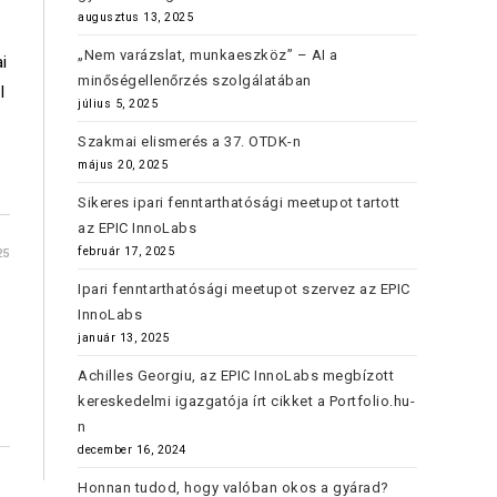
augusztus 13, 2025
„Nem varázslat, munkaeszköz” – AI a
i
minőségellenőrzés szolgálatában
I
július 5, 2025
Szakmai elismerés a 37. OTDK-n
május 20, 2025
Sikeres ipari fenntarthatósági meetupot tartott
az EPIC InnoLabs
február 17, 2025
25
Ipari fenntarthatósági meetupot szervez az EPIC
InnoLabs
január 13, 2025
Achilles Georgiu, az EPIC InnoLabs megbízott
kereskedelmi igazgatója írt cikket a Portfolio.hu-
n
december 16, 2024
Honnan tudod, hogy valóban okos a gyárad?