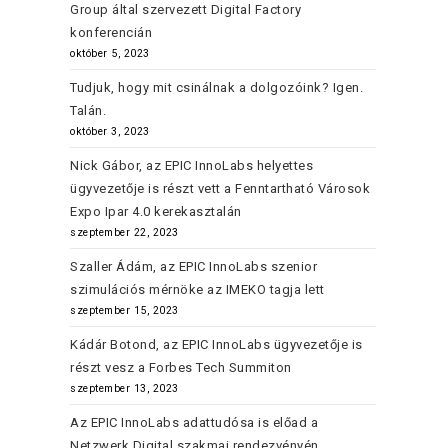
Group által szervezett Digital Factory
konferencián
október 5, 2023
Tudjuk, hogy mit csinálnak a dolgozóink? Igen.
Talán.
október 3, 2023
Nick Gábor, az EPIC InnoLabs helyettes
ügyvezetője is részt vett a Fenntartható Városok
Expo Ipar 4.0 kerekasztalán
szeptember 22, 2023
Szaller Ádám, az EPIC InnoLabs szenior
szimulációs mérnöke az IMEKO tagja lett
szeptember 15, 2023
Kádár Botond, az EPIC InnoLabs ügyvezetője is
részt vesz a Forbes Tech Summiton
szeptember 13, 2023
Az EPIC InnoLabs adattudósa is előad a
Netzwerk Digital szakmai rendezvényén