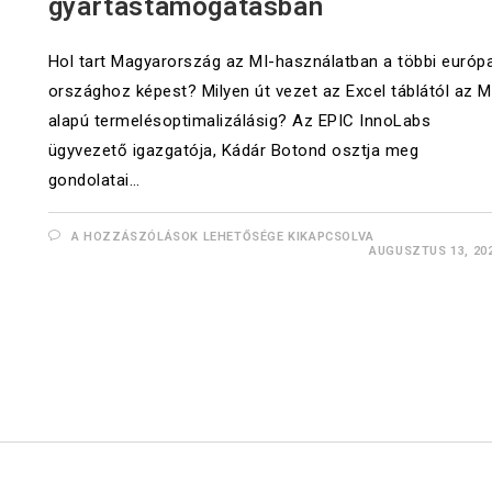
gyártástámogatásban
Hol tart Magyarország az MI-használatban a többi európa
országhoz képest? Milyen út vezet az Excel táblától az M
alapú termelésoptimalizálásig? Az EPIC InnoLabs
ügyvezető igazgatója, Kádár Botond osztja meg
gondolatai…
A HOZZÁSZÓLÁSOK LEHETŐSÉGE KIKAPCSOLVA
AUGUSZTUS 13, 20