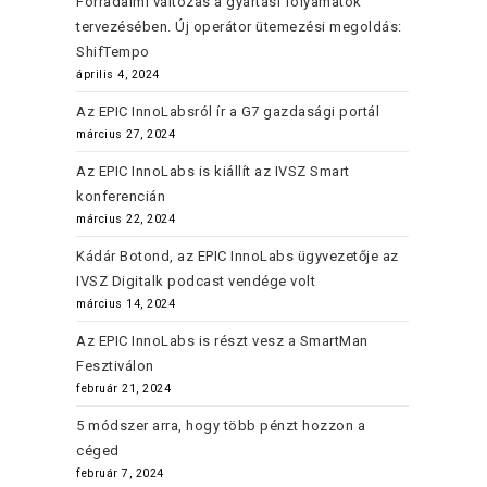
Forradalmi változás a gyártási folyamatok
tervezésében. Új operátor ütemezési megoldás:
ShifTempo
április 4, 2024
Az EPIC InnoLabsról ír a G7 gazdasági portál
március 27, 2024
Az EPIC InnoLabs is kiállít az IVSZ Smart
konferencián
március 22, 2024
Kádár Botond, az EPIC InnoLabs ügyvezetője az
IVSZ Digitalk podcast vendége volt
március 14, 2024
Az EPIC InnoLabs is részt vesz a SmartMan
Fesztiválon
február 21, 2024
5 módszer arra, hogy több pénzt hozzon a
céged
február 7, 2024