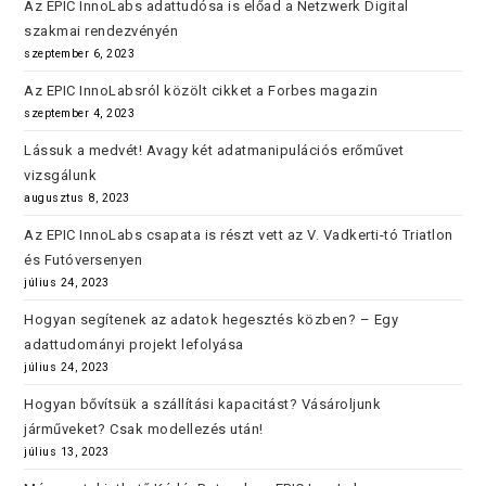
Az EPIC InnoLabs adattudósa is előad a Netzwerk Digital
szakmai rendezvényén
szeptember 6, 2023
Az EPIC InnoLabsról közölt cikket a Forbes magazin
szeptember 4, 2023
Lássuk a medvét! Avagy két adatmanipulációs erőművet
vizsgálunk
augusztus 8, 2023
Az EPIC InnoLabs csapata is részt vett az V. Vadkerti-tó Triatlon
és Futóversenyen
július 24, 2023
Hogyan segítenek az adatok hegesztés közben? – Egy
adattudományi projekt lefolyása
július 24, 2023
Hogyan bővítsük a szállítási kapacitást? Vásároljunk
járműveket? Csak modellezés után!
július 13, 2023