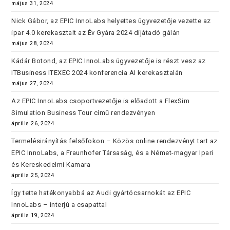
május 31, 2024
Nick Gábor, az EPIC InnoLabs helyettes ügyvezetője vezette az
ipar 4.0 kerekasztalt az Év Gyára 2024 díjátadó gálán
május 28, 2024
Kádár Botond, az EPIC InnoLabs ügyvezetője is részt vesz az
ITBusiness ITEXEC 2024 konferencia AI kerekasztalán
május 27, 2024
Az EPIC InnoLabs csoportvezetője is előadott a FlexSim
Simulation Business Tour című rendezvényen
április 26, 2024
Termelésirányítás felsőfokon – Közös online rendezvényt tart az
EPIC InnoLabs, a Fraunhofer Társaság, és a Német-magyar Ipari
és Kereskedelmi Kamara
április 25, 2024
Így tette hatékonyabbá az Audi gyártócsarnokát az EPIC
InnoLabs – interjú a csapattal
április 19, 2024