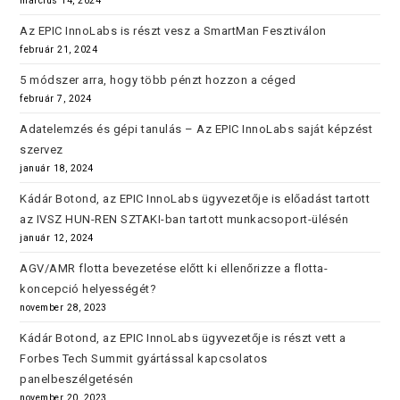
március 14, 2024
Az EPIC InnoLabs is részt vesz a SmartMan Fesztiválon
február 21, 2024
5 módszer arra, hogy több pénzt hozzon a céged
február 7, 2024
Adatelemzés és gépi tanulás – Az EPIC InnoLabs saját képzést
szervez
január 18, 2024
Kádár Botond, az EPIC InnoLabs ügyvezetője is előadást tartott
az IVSZ HUN-REN SZTAKI-ban tartott munkacsoport-ülésén
január 12, 2024
AGV/AMR flotta bevezetése előtt ki ellenőrizze a flotta-
koncepció helyességét?
november 28, 2023
Kádár Botond, az EPIC InnoLabs ügyvezetője is részt vett a
Forbes Tech Summit gyártással kapcsolatos
panelbeszélgetésén
november 20, 2023