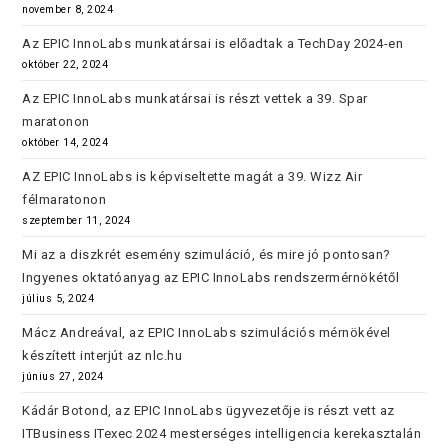
november 8, 2024
Az EPIC InnoLabs munkatársai is előadtak a TechDay 2024-en
október 22, 2024
Az EPIC InnoLabs munkatársai is részt vettek a 39. Spar
maratonon
október 14, 2024
AZ EPIC InnoLabs is képviseltette magát a 39. Wizz Air
félmaratonon
szeptember 11, 2024
Mi az a diszkrét esemény szimuláció, és mire jó pontosan?
Ingyenes oktatóanyag az EPIC InnoLabs rendszermérnökétől
július 5, 2024
Mácz Andreával, az EPIC InnoLabs szimulációs mérnökével
készített interjút az nlc.hu
június 27, 2024
Kádár Botond, az EPIC InnoLabs ügyvezetője is részt vett az
ITBusiness ITexec 2024 mesterséges intelligencia kerekasztalán