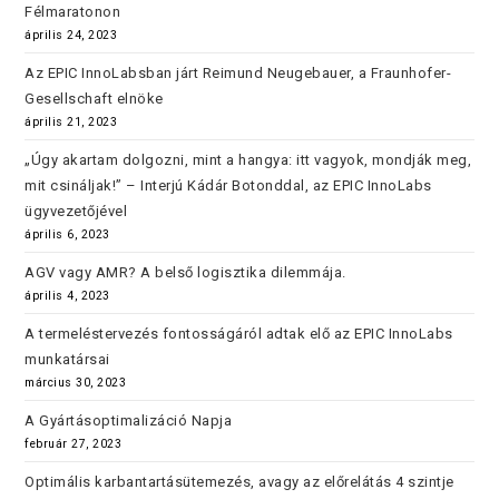
Félmaratonon
április 24, 2023
Az EPIC InnoLabsban járt Reimund Neugebauer, a Fraunhofer-
Gesellschaft elnöke
április 21, 2023
„Úgy akartam dolgozni, mint a hangya: itt vagyok, mondják meg,
mit csináljak!” – Interjú Kádár Botonddal, az EPIC InnoLabs
ügyvezetőjével
április 6, 2023
AGV vagy AMR? A belső logisztika dilemmája.
április 4, 2023
A termeléstervezés fontosságáról adtak elő az EPIC InnoLabs
munkatársai
március 30, 2023
A Gyártásoptimalizáció Napja
február 27, 2023
Optimális karbantartásütemezés, avagy az előrelátás 4 szintje