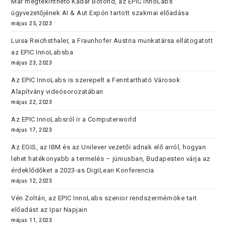
Már megtekinthető Kádár Botond, az EPIC InnoLabs
ügyvezetőjének AI & Aut Expón tartott szakmai előadása
május 25, 2023
Luisa Reichsthaler, a Fraunhofer Austria munkatársa ellátogatott
az EPIC InnoLabsba
május 23, 2023
Az EPIC InnoLabs is szerepelt a Fenntartható Városok
Alapítvány videósorozatában
május 22, 2023
Az EPIC InnoLabsról ír a Computerworld
május 17, 2023
Az EGIS, az IBM és az Unilever vezetői adnak elő arról, hogyan
lehet hatékonyabb a termelés – júniusban, Budapesten várja az
érdeklődőket a 2023-as DigiLean Konferencia
május 12, 2023
Vén Zoltán, az EPIC InnoLabs szenior rendszermérnöke tart
előadást az Ipar Napjain
május 11, 2023