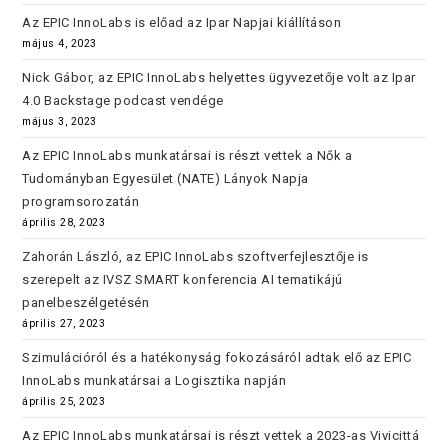
Az EPIC InnoLabs is előad az Ipar Napjai kiállításon
május 4, 2023
Nick Gábor, az EPIC InnoLabs helyettes ügyvezetője volt az Ipar
4.0 Backstage podcast vendége
május 3, 2023
Az EPIC InnoLabs munkatársai is részt vettek a Nők a
Tudományban Egyesület (NATE) Lányok Napja
programsorozatán
április 28, 2023
Zahorán László, az EPIC InnoLabs szoftverfejlesztője is
szerepelt az IVSZ SMART konferencia AI tematikájú
panelbeszélgetésén
április 27, 2023
Szimulációról és a hatékonyság fokozásáról adtak elő az EPIC
InnoLabs munkatársai a Logisztika napján
április 25, 2023
Az EPIC InnoLabs munkatársai is részt vettek a 2023-as Vivicittá