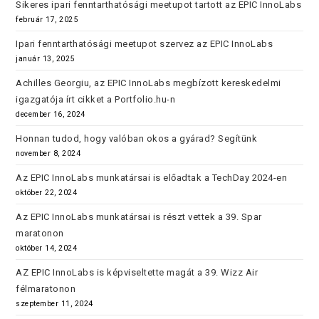
Sikeres ipari fenntarthatósági meetupot tartott az EPIC InnoLabs
február 17, 2025
Ipari fenntarthatósági meetupot szervez az EPIC InnoLabs
január 13, 2025
Achilles Georgiu, az EPIC InnoLabs megbízott kereskedelmi
igazgatója írt cikket a Portfolio.hu-n
december 16, 2024
Honnan tudod, hogy valóban okos a gyárad? Segítünk
november 8, 2024
Az EPIC InnoLabs munkatársai is előadtak a TechDay 2024-en
október 22, 2024
Az EPIC InnoLabs munkatársai is részt vettek a 39. Spar
maratonon
október 14, 2024
AZ EPIC InnoLabs is képviseltette magát a 39. Wizz Air
félmaratonon
szeptember 11, 2024