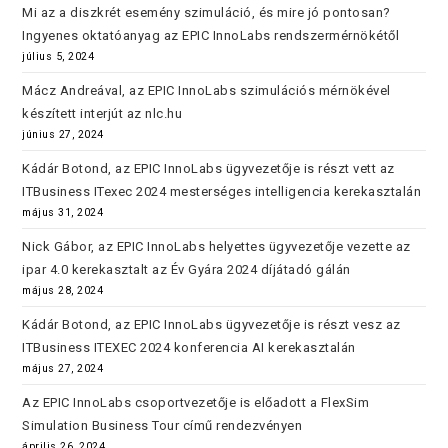
Mi az a diszkrét esemény szimuláció, és mire jó pontosan?
Ingyenes oktatóanyag az EPIC InnoLabs rendszermérnökétől
július 5, 2024
Mácz Andreával, az EPIC InnoLabs szimulációs mérnökével
készített interjút az nlc.hu
június 27, 2024
Kádár Botond, az EPIC InnoLabs ügyvezetője is részt vett az
ITBusiness ITexec 2024 mesterséges intelligencia kerekasztalán
május 31, 2024
Nick Gábor, az EPIC InnoLabs helyettes ügyvezetője vezette az
ipar 4.0 kerekasztalt az Év Gyára 2024 díjátadó gálán
május 28, 2024
Kádár Botond, az EPIC InnoLabs ügyvezetője is részt vesz az
ITBusiness ITEXEC 2024 konferencia AI kerekasztalán
május 27, 2024
Az EPIC InnoLabs csoportvezetője is előadott a FlexSim
Simulation Business Tour című rendezvényen
április 26, 2024