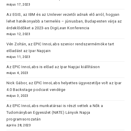
május 17, 2023
Az EGIS, az IBM és az Unilever vezetői adnak elő arról, hogyan
lehet hatékonyabb a termelés – júniusban, Budapesten várja az
érdeklődőket a 2023-as DigiLean Konferencia
május 12, 2023
Vén Zoltán, az EPIC InnoLabs szenior rendszermérnöke tart
előadást az Ipar Napjain
május 11, 2023
Az EPIC InnoLabs is előad az Ipar Napjai kiállításon
május 4, 2023
Nick Gábor, az EPIC InnoLabs helyettes ügyvezetője volt az Ipar
4.0 Backstage podcast vendége
május 3, 2023
Az EPIC InnoLabs munkatársai is részt vettek a Nők a
Tudományban Egyesület (NATE) Lányok Napja
programsorozatán
április 28, 2023