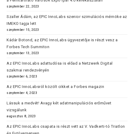
a Fenntartható Városok Expo Ipar 4.0 kerekasztalán
szeptember 22, 2023
Szaller Ádám, az EPIC InnoLabs szenior szimulációs mérnöke az
IMEKO tagja lett
szeptember 15, 2023
Kádár Botond, az EPIC InnoLabs ügyvezetője is részt vesz a
Forbes Tech Summiton
szeptember 13, 2023
Az EPIC InnoLabs adattudósa is előad a Netzwerk Digital
szakmai rendezvényén
szeptember 6, 2023
Az EPIC InnoLabsról közölt cikket a Forbes magazin
szeptember 4, 2023
Lássuk a medvét! Avagy két adatmanipulációs erőművet
vizsgálunk
augusztus 8, 2023
Az EPIC InnoLabs csapata is részt vett az V. Vadkerti-tó Triatlon
és Futóversenyen