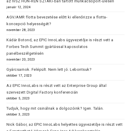
az IVSZ HUN-REN SZTAKI-ban tartott munkacsoport-ülésén
január 12, 2024
AGV/AMR flotta bevezetése előtt ki ellenőrizze a flotta-
koncepció helyességét?
november 28, 2023
Kádár Botond, az EPIC InnoLabs ügyvezetője is részt vett a
Forbes Tech Summit gyártással kapcsolatos
panelbeszélgetésén
november 20, 2023
Gyárcsarnok. Felépült. Nem lett jó. Lebontsuk?
október 17, 2023
Az EPIC InnoLabs is részt vett az Enterprise Group által
szervezett Digital Factory konferencián
október 5, 2023
Tudjuk, hogy mit csinálnak a dolgozóink? Igen. Talán.
október 3, 2023
Nick Gábor, az EPIC InnoLabs helyettes ügyvezetője is részt vett