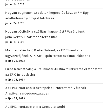
július 24, 2023
Hogyan segítenek az adatok hegesztés közben? – Egy
adattudományi projekt lefolyása
július 24, 2023
Hogyan bővítsük a szállítási kapacitást? Vásároljunk
járműveket? Csak modellezés után!
július 13, 2023
Már megtekinthető Kádár Botond, az EPIC InnoLabs
ügyvezetőjének AI & Aut Expón tartott szakmai előadása
május 25, 2023
Luisa Reichsthaler, a Fraunhofer Austria munkatársa ellátogatott
az EPIC InnoLabsba
május 23, 2023
Az EPIC InnoLabs is szerepelt a Fenntartható Városok
Alapítvány videósorozatában
május 22, 2023
Az EPIC InnoLabsról ír a Computerworld