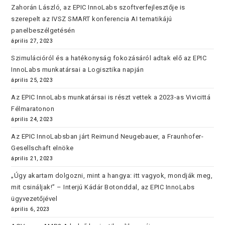
Zahorán László, az EPIC InnoLabs szoftverfejlesztője is
szerepelt az IVSZ SMART konferencia AI tematikájú
panelbeszélgetésén
április 27, 2023
Szimulációról és a hatékonyság fokozásáról adtak elő az EPIC
InnoLabs munkatársai a Logisztika napján
április 25, 2023
Az EPIC InnoLabs munkatársai is részt vettek a 2023-as Vivicittá
Félmaratonon
április 24, 2023
Az EPIC InnoLabsban járt Reimund Neugebauer, a Fraunhofer-
Gesellschaft elnöke
április 21, 2023
„Úgy akartam dolgozni, mint a hangya: itt vagyok, mondják meg,
mit csináljak!” – Interjú Kádár Botonddal, az EPIC InnoLabs
ügyvezetőjével
április 6, 2023