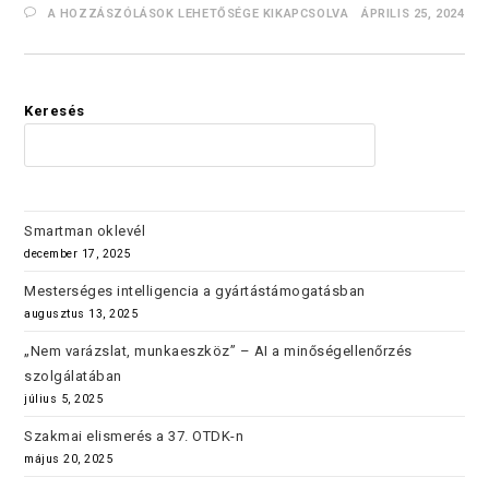
A HOZZÁSZÓLÁSOK LEHETŐSÉGE KIKAPCSOLVA
ÁPRILIS 25, 2024
Keresés
KERES
Smartman oklevél
december 17, 2025
Mesterséges intelligencia a gyártástámogatásban
augusztus 13, 2025
„Nem varázslat, munkaeszköz” – AI a minőségellenőrzés
szolgálatában
július 5, 2025
Szakmai elismerés a 37. OTDK-n
május 20, 2025