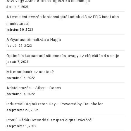
AGV vagy AMR? A belső logisztika dilemmája.
április 4, 2023
A termeléstervezés fontosságáról adtak elő az EPIC InnoLabs
munkatársai
március 30, 2023
A Gyártásoptimalizáció Napja
február 27, 2023
Optimális karbantartásütemezés, avagy az előrelátás 4 szintje
január 7, 2023
Mit mondanak az adatok?
november 14, 2022
Adatelemzés – Siker – Bosch
november 14, 2022
Industrial Digitalizaton Day – Powered by Fraunhofer
szeptember 23, 2022
Interjú Kádár Botonddal az ipari digitalizációról
szeptember 1, 2022