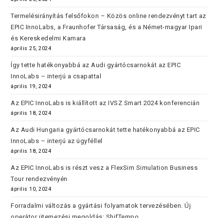
Termelésirányítás felsőfokon – Közös online rendezvényt tart az
EPIC InnoLabs, a Fraunhofer Társaság, és a Német-magyar Ipari
és Kereskedelmi Kamara
április 25, 2024
Így tette hatékonyabbá az Audi gyártócsarnokát az EPIC
InnoLabs – interjú a csapattal
április 19, 2024
Az EPIC InnoLabs is kiállított az IVSZ Smart 2024 konferencián
április 18, 2024
Az Audi Hungaria gyártócsarnokát tette hatékonyabbá az EPIC
InnoLabs – interjú az ügyféllel
április 18, 2024
Az EPIC InnoLabs is részt vesz a FlexSim Simulation Business
Tour rendezvényén
április 10, 2024
Forradalmi változás a gyártási folyamatok tervezésében. Új
operátor ütemezési megoldás: ShifTempo