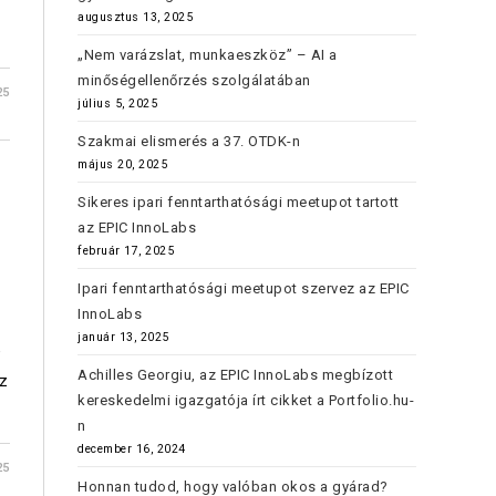
augusztus 13, 2025
„Nem varázslat, munkaeszköz” – AI a
minőségellenőrzés szolgálatában
25
július 5, 2025
Szakmai elismerés a 37. OTDK-n
május 20, 2025
Sikeres ipari fenntarthatósági meetupot tartott
az EPIC InnoLabs
február 17, 2025
Ipari fenntarthatósági meetupot szervez az EPIC
InnoLabs
január 13, 2025
e
Achilles Georgiu, az EPIC InnoLabs megbízott
az
kereskedelmi igazgatója írt cikket a Portfolio.hu-
n
december 16, 2024
25
Honnan tudod, hogy valóban okos a gyárad?