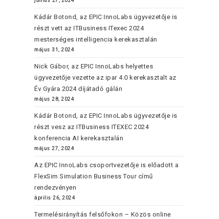
június 27, 2024
Kádár Botond, az EPIC InnoLabs ügyvezetője is
részt vett az ITBusiness ITexec 2024
mesterséges intelligencia kerekasztalán
május 31, 2024
Nick Gábor, az EPIC InnoLabs helyettes
ügyvezetője vezette az ipar 4.0 kerekasztalt az
Év Gyára 2024 díjátadó gálán
május 28, 2024
Kádár Botond, az EPIC InnoLabs ügyvezetője is
részt vesz az ITBusiness ITEXEC 2024
konferencia AI kerekasztalán
május 27, 2024
Az EPIC InnoLabs csoportvezetője is előadott a
FlexSim Simulation Business Tour című
rendezvényen
április 26, 2024
Termelésirányítás felsőfokon – Közös online