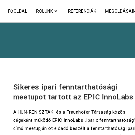
FŐOLDAL
RÓLUNK
REFERENCIÁK
MEGOLDÁSAI
UNCATEGORIZED
Sikeres ipari fenntarthatósági
meetupot tartott az EPIC InnoLabs
A HUN-REN SZTAKI és a Fraunhofer Társaság közös
cégeként működő EPIC InnoLabs „Ipar x fenntarthatóság
című meetupján öt előadó beszélt a fenntarthatóság ipar