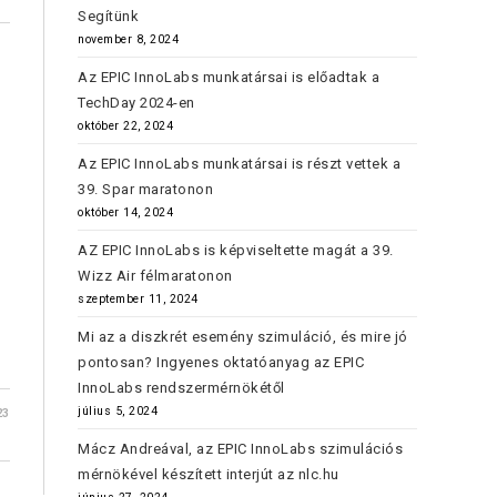
Segítünk
november 8, 2024
Az EPIC InnoLabs munkatársai is előadtak a
TechDay 2024-en
október 22, 2024
Az EPIC InnoLabs munkatársai is részt vettek a
39. Spar maratonon
október 14, 2024
AZ EPIC InnoLabs is képviseltette magát a 39.
Wizz Air félmaratonon
szeptember 11, 2024
Mi az a diszkrét esemény szimuláció, és mire jó
pontosan? Ingyenes oktatóanyag az EPIC
InnoLabs rendszermérnökétől
július 5, 2024
23
Mácz Andreával, az EPIC InnoLabs szimulációs
mérnökével készített interjút az nlc.hu