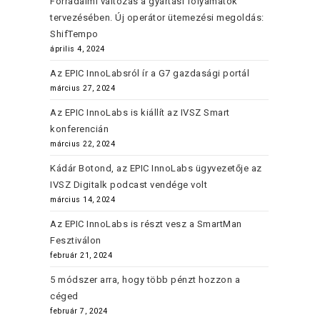
Forradalmi változás a gyártási folyamatok
tervezésében. Új operátor ütemezési megoldás:
ShifTempo
április 4, 2024
Az EPIC InnoLabsról ír a G7 gazdasági portál
március 27, 2024
Az EPIC InnoLabs is kiállít az IVSZ Smart
konferencián
március 22, 2024
Kádár Botond, az EPIC InnoLabs ügyvezetője az
IVSZ Digitalk podcast vendége volt
március 14, 2024
Az EPIC InnoLabs is részt vesz a SmartMan
Fesztiválon
február 21, 2024
5 módszer arra, hogy több pénzt hozzon a
céged
február 7, 2024