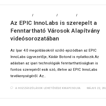
ADATELEMZÉS
/
DIGITALIZÁCIÓ
/
EDUCATION
/
LOGISZTIKA
Az EPIC InnoLabs is szerepelt a
Fenntartható Városok Alapítvány
videósorozatában
Az Ipar 4.0 megoldásokról szóló epizódban az EPIC
InnoLabs ügyvezetője, Kádár Botond is nyilatkozik.Az
adásban az ipari technológiák fenntarthatóságban is
fontos szerepéről esik szó, illetve az EPIC InnoLabs
tevékenységéről. Az…
A HOZZÁSZÓLÁSOK LEHETŐSÉGE KIKAPCSOLVA
MÁJUS 22, 20