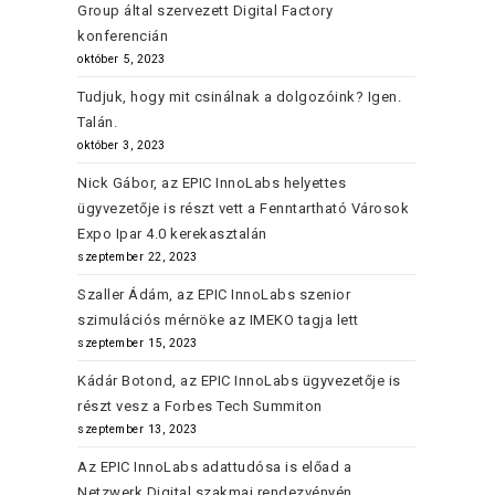
Group által szervezett Digital Factory
konferencián
október 5, 2023
Tudjuk, hogy mit csinálnak a dolgozóink? Igen.
Talán.
október 3, 2023
Nick Gábor, az EPIC InnoLabs helyettes
ügyvezetője is részt vett a Fenntartható Városok
Expo Ipar 4.0 kerekasztalán
szeptember 22, 2023
Szaller Ádám, az EPIC InnoLabs szenior
szimulációs mérnöke az IMEKO tagja lett
szeptember 15, 2023
Kádár Botond, az EPIC InnoLabs ügyvezetője is
részt vesz a Forbes Tech Summiton
szeptember 13, 2023
Az EPIC InnoLabs adattudósa is előad a
Netzwerk Digital szakmai rendezvényén