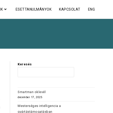
NK
ESETTANULMÁNYOK
KAPCSOLAT
ENG
Keresés
KERES
Smartman oklevél
december 17, 2025
”
Mesterséges intelligencia a
i
gyártástámogatásban