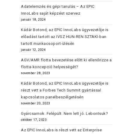
Adatelemzés és gépi tanulás – Az EPIC
InnoLabs saját képzést szervez
január 18, 2024
Kádár Botond, az EPIC InnoLabs ügyvezetője is
előadást tartott az IVSZ HUN-REN SZTAKI-ban
tartott munkacsoport-ülésén
január 12, 2024
AGV/AMR flotta bevezetése előtt ki ellenőrizze a
flotta-koncepció helyességét?
november 28, 2023
Kádár Botond, az EPIC InnoLabs ügyvezetője is
részt vett a Forbes Tech Summit gyártással
kapcsolatos panelbeszélgetésén
november 20, 2023
Gyárcsarnok. Felépült. Nem lett jó. Lebontsuk?
október 17, 2023
Az EPIC InnoLabs is részt vett az Enterprise