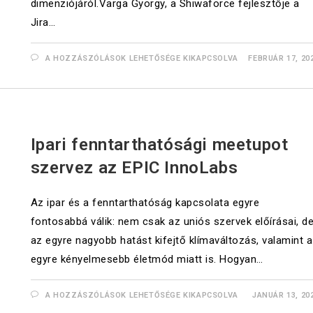
dimenziójáról.Varga György, a Shiwaforce fejlesztője a
Jira…
A HOZZÁSZÓLÁSOK LEHETŐSÉGE KIKAPCSOLVA
FEBRUÁR 17, 20
UNCATEGORIZED
Ipari fenntarthatósági meetupot
szervez az EPIC InnoLabs
Az ipar és a fenntarthatóság kapcsolata egyre
fontosabbá válik: nem csak az uniós szervek előírásai, d
az egyre nagyobb hatást kifejtő klímaváltozás, valamint 
egyre kényelmesebb életmód miatt is. Hogyan…
A HOZZÁSZÓLÁSOK LEHETŐSÉGE KIKAPCSOLVA
JANUÁR 13, 20