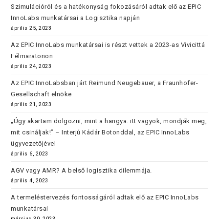
Szimulációról és a hatékonyság fokozásáról adtak elő az EPIC
InnoLabs munkatársai a Logisztika napján
április 25, 2023
Az EPIC InnoLabs munkatársai is részt vettek a 2023-as Vivicittá
Félmaratonon
április 24, 2023
Az EPIC InnoLabsban járt Reimund Neugebauer, a Fraunhofer-
Gesellschaft elnöke
április 21, 2023
„Úgy akartam dolgozni, mint a hangya: itt vagyok, mondják meg,
mit csináljak!” – Interjú Kádár Botonddal, az EPIC InnoLabs
ügyvezetőjével
április 6, 2023
AGV vagy AMR? A belső logisztika dilemmája.
április 4, 2023
A termeléstervezés fontosságáról adtak elő az EPIC InnoLabs
munkatársai
március 30, 2023