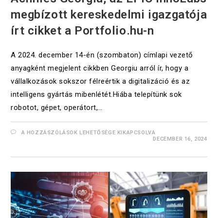
megbízott kereskedelmi igazgatója
írt cikket a Portfolio.hu-n
A 2024. december 14-én (szombaton) címlapi vezető
anyagként megjelent cikkben Georgiu arról ír, hogy a
vállalkozások sokszor félreértik a digitalizáció és az
intelligens gyártás mibenlétét.Hiába telepítünk sok
robotot, gépet, operátort,…
A HOZZÁSZÓLÁSOK LEHETŐSÉGE KIKAPCSOLVA
DECEMBER 16, 2024