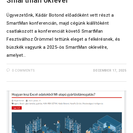
Smartman oklevél
Ügyvezetőnk, Kádár Botond előadóként vett részt a
SmartMan konferencián, majd cégünk kiállítóként
csatlakozott a konferenciát követő SmartMan
Fesztiválhoz.Örömmel tettünk eleget a felkérésnek, és
büszkék vagyunk a 2025-ös SmartMan oklevélre,
amelyet…
0 COMMENTS
DECEMBER 17, 2025