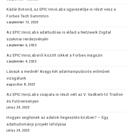
Kádár Botond, az EPIC InnoLabs ügyvezetője is részt vesz a
Forbes Tech Summiton
szeptember 13, 2023
Az EPIC InnoLabs adattudósa is előad a Netzwerk Digital
szakmai rendezvényén
szeptember 6, 2023
Az EPIC InnoLabsról közölt cikket a Forbes magazin
szeptember 4, 2023
Lássuk a medvét! Avagy két adatmanipulációs erőművet
vizsgálunk
augusztus 8, 2023
Az EPIC InnoLabs csapata is részt vett az V. Vadkerti-tó Triatlon
és Futóversenyen
július 24, 2023
Hogyan segítenek az adatok hegesztés közben? – Egy
adattudományi projekt lefolyása
július 24, 2023