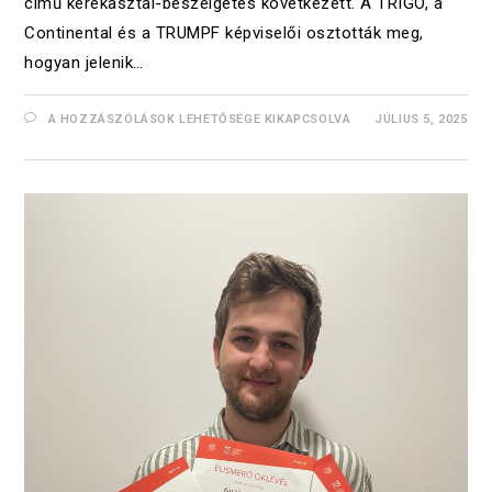
című kerekasztal-beszélgetés következett. A TRIGO, a
Continental és a TRUMPF képviselői osztották meg,
hogyan jelenik…
A HOZZÁSZÓLÁSOK LEHETŐSÉGE KIKAPCSOLVA
JÚLIUS 5, 2025