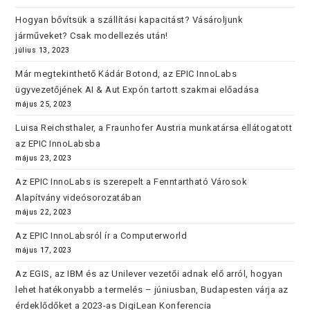
Hogyan bővítsük a szállítási kapacitást? Vásároljunk
járműveket? Csak modellezés után!
július 13, 2023
Már megtekinthető Kádár Botond, az EPIC InnoLabs
ügyvezetőjének AI & Aut Expón tartott szakmai előadása
május 25, 2023
Luisa Reichsthaler, a Fraunhofer Austria munkatársa ellátogatott
az EPIC InnoLabsba
május 23, 2023
Az EPIC InnoLabs is szerepelt a Fenntartható Városok
Alapítvány videósorozatában
május 22, 2023
Az EPIC InnoLabsról ír a Computerworld
május 17, 2023
Az EGIS, az IBM és az Unilever vezetői adnak elő arról, hogyan
lehet hatékonyabb a termelés – júniusban, Budapesten várja az
érdeklődőket a 2023-as DigiLean Konferencia