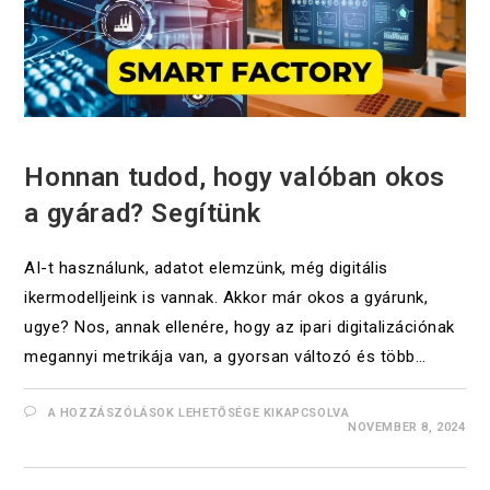
UNCATEGORIZED
Honnan tudod, hogy valóban okos
a gyárad? Segítünk
AI-t használunk, adatot elemzünk, még digitális
ikermodelljeink is vannak. Akkor már okos a gyárunk,
ugye? Nos, annak ellenére, hogy az ipari digitalizációnak
megannyi metrikája van, a gyorsan változó és több…
A HOZZÁSZÓLÁSOK LEHETŐSÉGE KIKAPCSOLVA
NOVEMBER 8, 2024