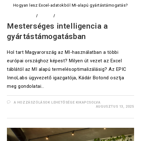
Hogyan lesz Excel-adatokból MI-alapú gyártástámogatás?
ADATELEMZÉS
/
CIKKEK
/
DIGITALIZÁCIÓ
Mesterséges intelligencia a
gyártástámogatásban
Hol tart Magyarország az MI-használatban a többi
európai országhoz képest? Milyen út vezet az Excel
táblától az MI alapú termelésoptimalizálásig? Az EPIC
InnoLabs ügyvezető igazgatója, Kádár Botond osztja
meg gondolatai…
A HOZZÁSZÓLÁSOK LEHETŐSÉGE KIKAPCSOLVA
AUGUSZTUS 13, 2025