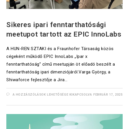
UNCATEGORIZED
Sikeres ipari fenntarthatósági
meetupot tartott az EPIC InnoLabs
A HUN-REN SZTAKI és a Fraunhofer Társaság közös
cégeként működő EPIC InnoLabs „Ipar x
fenntarthatóság” című meetupján öt előadó beszélt a
fenntarthatóság ipari dimenziójáról.Varga György, a
Shiwaforce fejlesztője a Jira…
A HOZZÁSZÓLÁSOK LEHETŐSÉGE KIKAPCSOLVA
FEBRUÁR 17, 2025