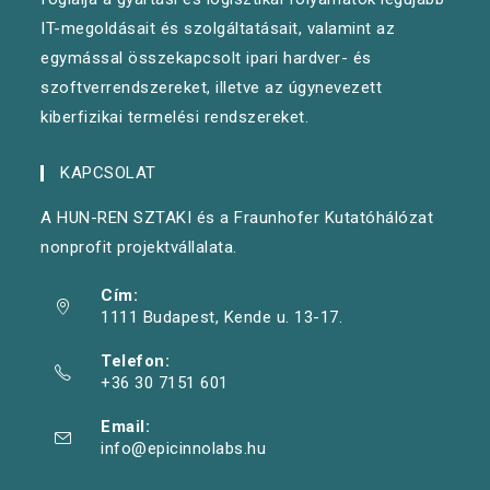
IT-megoldásait és szolgáltatásait, valamint az
egymással összekapcsolt ipari hardver- és
szoftverrendszereket, illetve az úgynevezett
kiberfizikai termelési rendszereket.
KAPCSOLAT
A HUN-REN SZTAKI és a Fraunhofer Kutatóhálózat
nonprofit projektvállalata.
Cím:
1111 Budapest, Kende u. 13-17.
Telefon:
+36 30 7151 601
Email:
info@epicinnolabs.hu