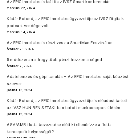
Az EPIC InnoLabs is kiállít az IVSZ Smart konferencián
március 22, 2024
Kádár Botond, az EPIC InnoLabs ügyvezetője az IVSZ Digitalk
podcast vendége volt
március 14, 2024
Az EPIC InnoLabs is részt vesz a SmartMan Fesztiválon
február 21, 2024
5 módszer arra, hogy több pénzt hozzon a céged
február 7, 2024
Adatelemzés és gépi tanulás – Az EPIC InnoLabs saját képzést
szervez
január 18, 2024
Kádár Botond, az EPIC InnoLabs ügyvezetője is előadást tartott
az IVSZ HUN-REN SZTAKI-ban tartott munkacsoport-ülésén
január 12, 2024
AGV/AMR flotta bevezetése előtt ki ellenőrizze a flotta-
koncepció helyességét?