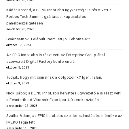
november 28, 2023
Kádár Botond, az EPIC InnoLabs ügyvezetője is részt vett a
Forbes Tech Summit gyártással kapcsolatos
panelbeszélgetésén
november 20, 2023
Gyárcsarnok. Felépült. Nem lett jó. Lebontsuk?
október 17, 2023
Az EPIC InnoLabs is részt vett az Enterprise Group által
szervezett Digital Factory konferencián
október 5, 2023
Tudjuk, hogy mit csinálnak a dolgozóink? Igen. Talán.
október 3, 2023
Nick Gábor, az EPIC InnoLabs helyettes ügyvezetője is részt vett
a Fenntartható Városok Expo Ipar 4.0 kerekasztalán
szeptember 22, 2023
Szaller Ádám, az EPIC InnoLabs szenior szimulációs mérnöke az
IMEKO tagja lett
szeptember 15, 2023