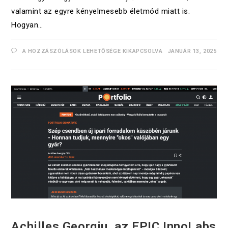
valamint az egyre kényelmesebb életmód miatt is.
Hogyan…
A HOZZÁSZÓLÁSOK LEHETŐSÉGE KIKAPCSOLVA
JANUÁR 13, 2025
UNCATEGORIZED
Achilles Georgiu, az EPIC InnoLabs