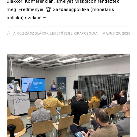
Diákköri Konferencián, amelyet Miskolcon rendeztek
meg. Eredményei: 🏆 Gazdaságpolitika (monetáris
politika) szekció –…
A HOZZÁSZÓLÁSOK LEHETŐSÉGE KIKAPCSOLVA
MÁJUS 20, 2025