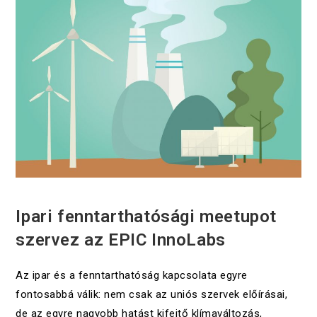
UNCATEGORIZED
Ipari fenntarthatósági meetupot
szervez az EPIC InnoLabs
Az ipar és a fenntarthatóság kapcsolata egyre
fontosabbá válik: nem csak az uniós szervek előírásai,
de az egyre nagyobb hatást kifejtő klímaváltozás,