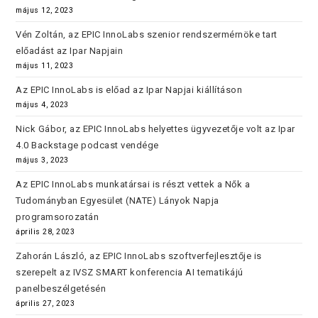
május 12, 2023
Vén Zoltán, az EPIC InnoLabs szenior rendszermérnöke tart
előadást az Ipar Napjain
május 11, 2023
Az EPIC InnoLabs is előad az Ipar Napjai kiállításon
május 4, 2023
Nick Gábor, az EPIC InnoLabs helyettes ügyvezetője volt az Ipar
4.0 Backstage podcast vendége
május 3, 2023
Az EPIC InnoLabs munkatársai is részt vettek a Nők a
Tudományban Egyesület (NATE) Lányok Napja
programsorozatán
április 28, 2023
Zahorán László, az EPIC InnoLabs szoftverfejlesztője is
szerepelt az IVSZ SMART konferencia AI tematikájú
panelbeszélgetésén
április 27, 2023