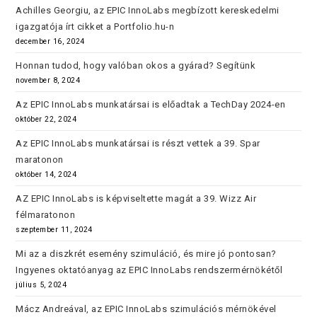
Achilles Georgiu, az EPIC InnoLabs megbízott kereskedelmi
igazgatója írt cikket a Portfolio.hu-n
december 16, 2024
Honnan tudod, hogy valóban okos a gyárad? Segítünk
november 8, 2024
Az EPIC InnoLabs munkatársai is előadtak a TechDay 2024-en
október 22, 2024
Az EPIC InnoLabs munkatársai is részt vettek a 39. Spar
maratonon
október 14, 2024
AZ EPIC InnoLabs is képviseltette magát a 39. Wizz Air
félmaratonon
szeptember 11, 2024
Mi az a diszkrét esemény szimuláció, és mire jó pontosan?
Ingyenes oktatóanyag az EPIC InnoLabs rendszermérnökétől
július 5, 2024
Mácz Andreával, az EPIC InnoLabs szimulációs mérnökével