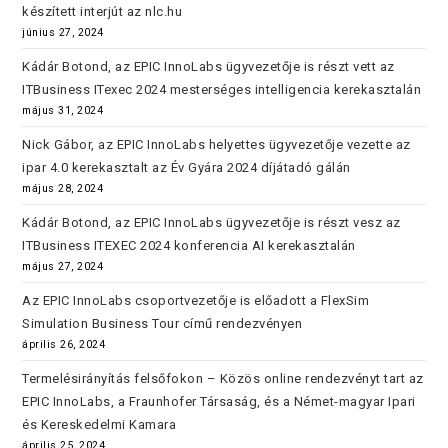
készített interjút az nlc.hu
június 27, 2024
Kádár Botond, az EPIC InnoLabs ügyvezetője is részt vett az
ITBusiness ITexec 2024 mesterséges intelligencia kerekasztalán
május 31, 2024
Nick Gábor, az EPIC InnoLabs helyettes ügyvezetője vezette az
ipar 4.0 kerekasztalt az Év Gyára 2024 díjátadó gálán
május 28, 2024
Kádár Botond, az EPIC InnoLabs ügyvezetője is részt vesz az
ITBusiness ITEXEC 2024 konferencia AI kerekasztalán
május 27, 2024
Az EPIC InnoLabs csoportvezetője is előadott a FlexSim
Simulation Business Tour című rendezvényen
április 26, 2024
Termelésirányítás felsőfokon – Közös online rendezvényt tart az
EPIC InnoLabs, a Fraunhofer Társaság, és a Német-magyar Ipari
és Kereskedelmi Kamara
április 25, 2024