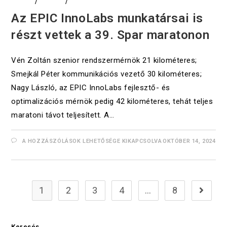
CIKKEK
/
EVENTS
/
UNCATEGORIZED
Az EPIC InnoLabs munkatársai is
részt vettek a 39. Spar maratonon
Vén Zoltán szenior rendszermérnök 21 kilométeres;
Smejkál Péter kommunikációs vezető 30 kilométeres;
Nagy László, az EPIC InnoLabs fejlesztő- és
optimalizációs mérnök pedig 42 kilométeres, tehát teljes
maratoni távot teljesített. A…
A HOZZÁSZÓLÁSOK LEHETŐSÉGE KIKAPCSOLVA
OKTÓBER 14, 2024
1
2
3
4
…
8
Keresés